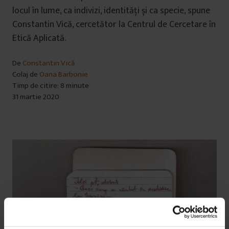
locul în lume, ca indivizi, identități și ca specie, spune
Constantin Vică, cercetător la Centrul de Cercetare în
Etică Aplicată.
De
Constantin Vică
Colaj de
Oana Barbonie
Timp de citire: 8 minute
31 martie 2020