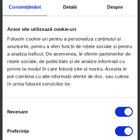
Consimțământ
Detalii
Despre
Acest site utilizează cookie-uri
Folosim cookie-uri pentru a personaliza conținutul și
anunțurile, pentru a oferi funcții de rețele sociale și pentru
Texte
,
Vești de la DoR
a analiza traficul. De asemenea, le oferim partenerilor de
Ce-am învățat în 7 ani petrecuți cu
rețele sociale, de publicitate și de analize informații cu
ideea DoR
privire la modul în care folosiți site-ul nostru. Aceștia le
pot combina cu alte informații oferite de dvs. sau culese
Undeva după miezul nopții se împlinesc șapte ani de
în urma folosirii serviciilor lor.
când s-a născut ideea DoR. Poate unii dintre voi știu
povestea,…
S
De
Cristian Lupșa
Necesare
e
Timp de citire: 9 minute
l
23 aprilie 2016
e
Preferinţe
c