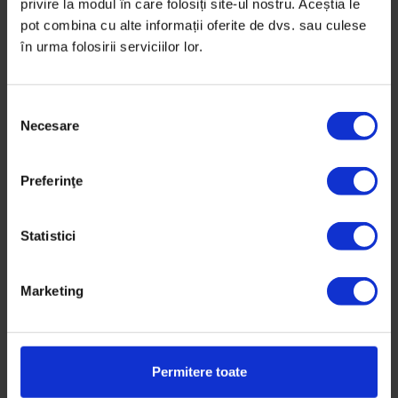
privire la modul în care folosiți site-ul nostru. Aceștia le
pot combina cu alte informații oferite de dvs. sau culese
în urma folosirii serviciilor lor.
S
Necesare
e
l
e
Preferinţe
c
Actualizator
,
Omnivor
ț
Cum să-ți organizezi cumpărăturile și
i
Statistici
gătitul
a
Cum ne planificăm ca să stăm liniștiți că avem toată
c
Marketing
o
săptămâna ce mânca, că bugetul e sub control și că
n
sfârșitul de săptămână nu se lasă cu aruncat de
s
alimente.
i
Permitere toate
m
De
Cătălina Penciu