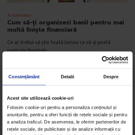
Actualizator
Cum să-ți organizezi banii pentru mai
multă liniște financiară
Ce ar trebui să știe toată lumea ca să-și poată
controla finanțele.
De
Georgiana Ilie
Ilustrație de
Gabriela Grozavu
Consimțământ
Detalii
Despre
Timp de citire: 10 minute
18 septembrie 2020
Acest site utilizează cookie-uri
Folosim cookie-uri pentru a personaliza conținutul și
anunțurile, pentru a oferi funcții de rețele sociale și pentru
a analiza traficul. De asemenea, le oferim partenerilor de
rețele sociale, de publicitate și de analize informații cu