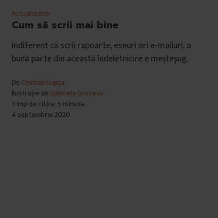
Actualizator
Cum să scrii mai bine
Indiferent că scrii rapoarte, eseuri ori e-mailuri, o
bună parte din această îndeletnicire e meșteșug.
De
Cristian Lupșa
Ilustrație de
Gabriela Grozavu
Timp de citire: 5 minute
4 septembrie 2020
Navigare
în
articole