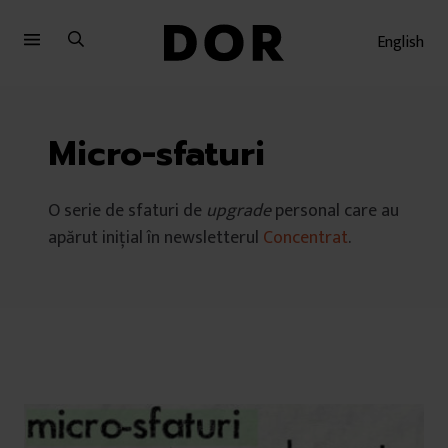
Sari
Sari
la
la
English
meniu
conținut
Micro-sfaturi
O serie de sfaturi de
upgrade
personal care au
apărut inițial în newsletterul
Concentrat
.