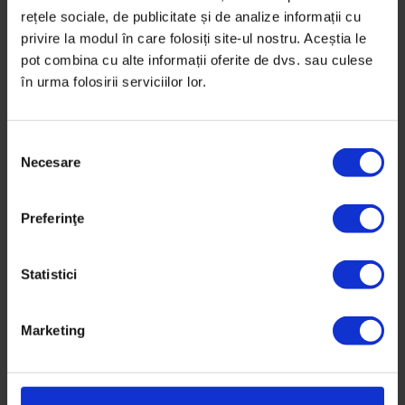
rețele sociale, de publicitate și de analize informații cu
privire la modul în care folosiți site-ul nostru. Aceștia le
pot combina cu alte informații oferite de dvs. sau culese
în urma folosirii serviciilor lor.
S
Povești
Necesare
e
Fiecare parte din Ucraina ne doare și
l
pe noi
e
Preferinţe
Un cuplu de artiști vrea să trăiască și să
c
documenteze războiul din interior. Cum faci loc
ț
i
Statistici
cotidianului și continui să fii prezent când viața ta e în
a
pericol?
c
Marketing
o
De
Oana Barbonie
n
Ilustrații de
Agrafka Studio
s
Timp de citire: 5 minute
i