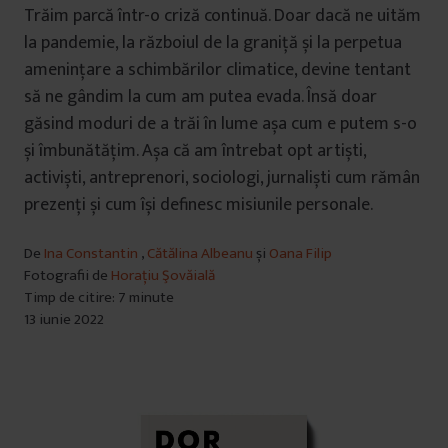
Trăim parcă într-o criză continuă. Doar dacă ne uităm
la pandemie, la războiul de la graniță și la perpetua
amenințare a schimbărilor climatice, devine tentant
să ne gândim la cum am putea evada. Însă doar
găsind moduri de a trăi în lume așa cum e putem s-o
și îmbunătățim. Așa că am întrebat opt artiști,
activiști, antreprenori, sociologi, jurnaliști cum rămân
prezenți și cum își definesc misiunile personale.
De
Ina Constantin
,
Cătălina Albeanu
și
Oana Filip
Fotografii de
Horațiu Şovăială
Timp de citire: 7 minute
13 iunie 2022