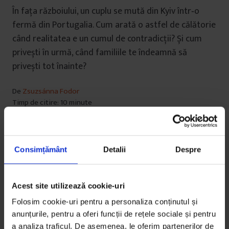
În fața războiului, un cuplu se mută din Kyiv într‐o
fermă din Portugalia. Cum arată o astfel de călătorie
când realitatea e un cumul de contradicții? Și cum
privești în urmă, când familiile te îndeamnă să
privești tot înainte?
De
Zsuzsánna Fodor
Timp de citire: 10 minute
13 septembrie 2022
Consimțământ
Detalii
Despre
Acest site utilizează cookie-uri
Folosim cookie-uri pentru a personaliza conținutul și
anunțurile, pentru a oferi funcții de rețele sociale și pentru
a analiza traficul. De asemenea, le oferim partenerilor de