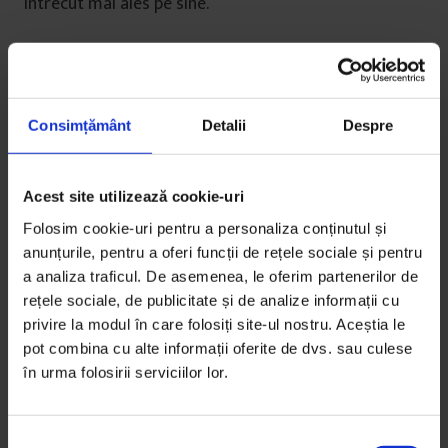
întrecut mai ales pe sine.
De
Andreea Giuclea
și
Ani Sandu
Ilustrații de
Dan Ungureanu
Fotografie de
Matei Buță
Timp de citire: 31 de minute
Consimțământ
Detalii
Despre
22 decembrie 2017
Acest site utilizează cookie-uri
Folosim cookie-uri pentru a personaliza conținutul și
anunțurile, pentru a oferi funcții de rețele sociale și pentru
a analiza traficul. De asemenea, le oferim partenerilor de
rețele sociale, de publicitate și de analize informații cu
privire la modul în care folosiți site-ul nostru. Aceștia le
pot combina cu alte informații oferite de dvs. sau culese
în urma folosirii serviciilor lor.
S