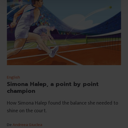
t
u
l
u
i
English
Simona Halep, a point by point
champion
How Simona Halep found the balance she needed to
shine on the court.
De
Andreea Giuclea