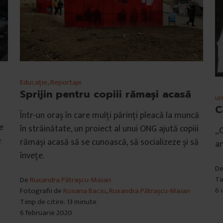
Educație
,
Reportaje
Sprijin pentru copiii rămași acasă
un
C
Într-un oraș în care mulți părinți pleacă la muncă
e
în străinătate, un proiect al unui ONG ajută copiii
„C
e
rămași acasă să se cunoască, să socializeze și să
ar
învețe.
D
Ti
De
Ruxandra Pătrașcu-Maian
6 
Fotografii de
Roxana Baciu
,
Ruxandra Pătrașcu-Maian
Timp de citire: 13 minute
6 februarie 2020