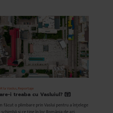
R la Vaslui
,
Reportaje
are-i treaba cu Vasluiul?
 făcut o plimbare prin Vaslui pentru a înțelege
 schimbă și ce ține în loc România de azi.