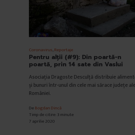
Coronavirus
,
Reportaje
Pentru alții (#9): Din poartă-n
poartă, prin 14 sate din Vaslui
Asociația Dragoste Desculță distribuie aliment
și bunuri într-unul din cele mai sărace județe al
României.
De
Bogdan Dincă
Timp de citire: 3 minute
7 aprilie 2020