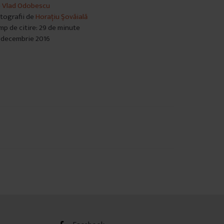
e
Vlad Odobescu
tografii de
Horațiu Şovăială
mp de citire: 29 de minute
 decembrie 2016