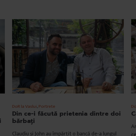
DoR la Vaslui
,
Portrete
Do
Din ce-i făcută prietenia dintre doi
C
i
bărbați
Am
Claudiu și John au împărțit o bancă de-a lungul
ce