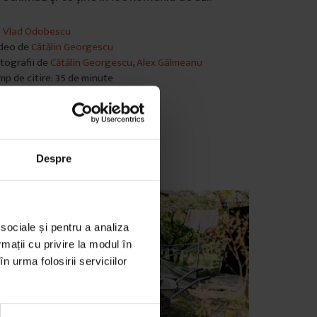
e
Vlad Odobescu
deo de
Cătălin Georgescu
tografii de
Cătălin Georgescu
,
Alex Gâlmeanu
mp de citire: 35 de minute
decembrie 2019
Despre
 sociale și pentru a analiza
rmații cu privire la modul în
n urma folosirii serviciilor