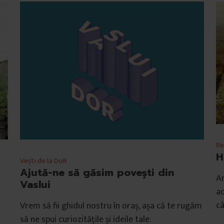
Re
H
Vești de la DoR
Ajută-ne să găsim povești din
Am
Vaslui
ac
câ
Vrem să fii ghidul nostru în oraș, așa că te rugăm
să ne spui curiozitățile și ideile tale.