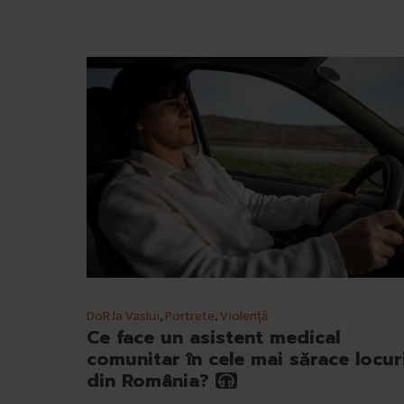
DoR la Vaslui
,
Portrete
,
Violență
Ce face un asistent medical
comunitar în cele mai sărace locur
din România?