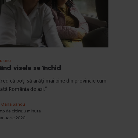
u:unu
ând visele se închid
red că poți să arăți mai bine din provincie cum
ată România de azi.”
e
Oana Sandu
mp de citire: 3 minute
ianuarie 2020