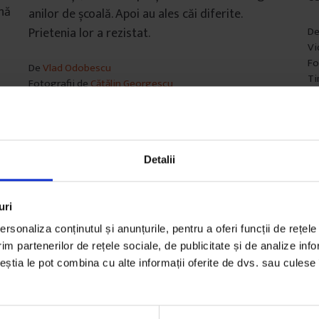
nă
anilor de școală. Apoi au ales căi diferite.
Prietenia lor a rezistat.
D
Vi
Fo
De
Vlad Odobescu
Ti
Fotografii de
Cătălin Georgescu
3 
Timp de citire: 27 de minute
4 decembrie 2019
Detalii
uri
rsonaliza conținutul și anunțurile, pentru a oferi funcții de rețele
im partenerilor de rețele sociale, de publicitate și de analize info
ceștia le pot combina cu alte informații oferite de dvs. sau culese î