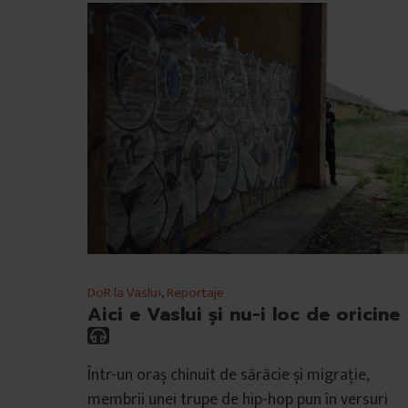
u
l
u
i
DoR la Vaslui
,
Reportaje
Aici e Vaslui și nu-i loc de oricine
Într-un oraș chinuit de sărăcie și migrație,
membrii unei trupe de hip-hop pun în versuri