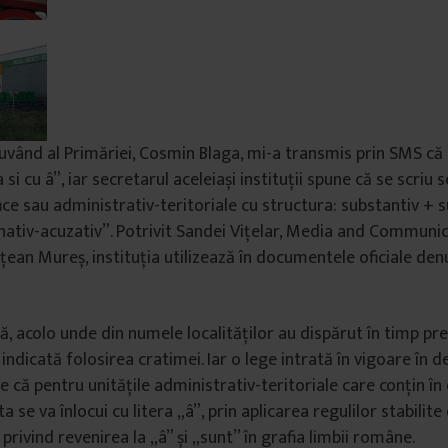
uvând al Primăriei, Cosmin Blaga, mi-a transmis prin SMS că
 si cu â”, iar secretarul aceleiași instituții spune că se scri
ice sau administrativ-teritoriale cu structura: substantiv + 
tiv-acuzativ”. Potrivit Sandei Vițelar, Media and Communic
dețean Mureș, instituția utilizează în documentele oficiale d
că, acolo unde din numele localităților au dispărut în timp pr
indicată folosirea cratimei. Iar o lege intrată în vigoare în 
e că pentru unitățile administrativ-teritoriale care conțin î
sta se va înlocui cu litera „â”, prin aplicarea regulilor stabili
rivind revenirea la „â” și „sunt” în grafia limbii române.