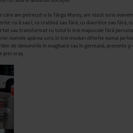
ind cu râsul ei absurdul discuției.
 care am petrecut-o la Târgu Mureș, am văzut scris numele 
erite: cu â sau î, cu cratimă sau fără, cu diacritice sau fără, c
tat sau transformat cu totul în trei majuscule fără persona
ăriei, numele apărea scris în trei moduri diferite numai pe 
rbim de denumirile în maghiară sau în germană, prezente și 
e prin oraș.