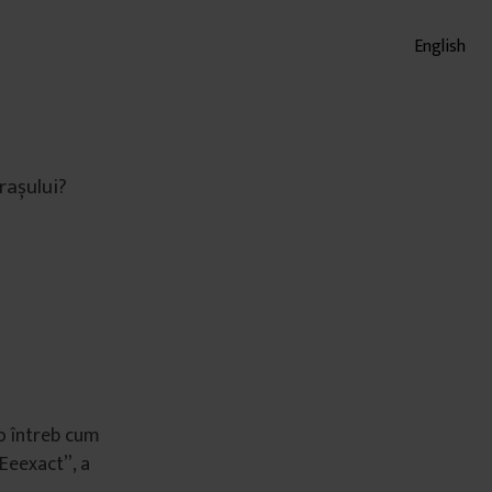
English
rașului?
 o întreb cum
„Eeexact”, a