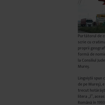
â
n
t
u
l
u
Purtătorul de c
i
scrie cu cratima
proprii geograf
formă de nomina
la Consiliul Ju
Mureș.
Lingviștii spun 
de pe Mureș), e 
trecut hotărășt
litera „î”, acea
Română în 1993 p