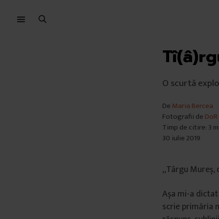
Sari
Sari
la
la
meniu
conținut
Tî(â)r
O scurtă explo
De
Maria Bercea
Fotografii de
DoR
Timp de citire: 3 
30 iulie 2019
„Târgu Mureș, cu
Așa mi-a dictat
scrie primăria n