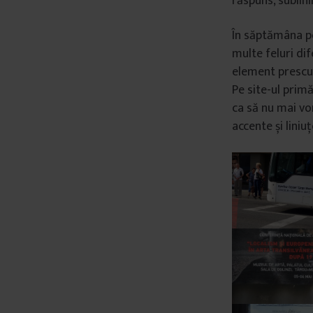
răspuns, sublini
În săptămâna pe
multe feluri dif
element prescur
Pe site-ul prim
ca să nu mai vo
accente și liniuț