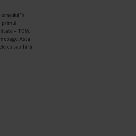
orașului în
u primul
litate – TGM.
homepage. Asta
ele cu sau fără