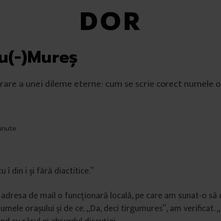
gu(-)Mureș
rare a unei dileme eterne: cum se scrie corect numele o
minute
 î din i și fără diactitice.”
 adresa de mail o funcționară locală, pe care am sunat-o să
umele orașului și de ce. „Da, deci tirgumures”, am verificat. 