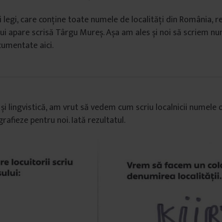
i legi, care conține toate numele de localități din România, r
ui apare scrisă Târgu Mureș. Așa am ales și noi să scriem nu
umentate aici.
și lingvistică, am vrut să vedem cum scriu localnicii numele o
rafieze pentru noi. Iată rezultatul.