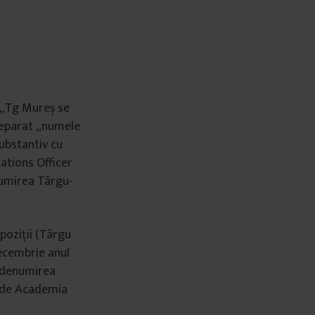
 „Tg Mureș se
u separat „numele
substantiv cu
ations Officer
enumirea Târgu-
epoziții (Târgu
decembrie anul
n denumirea
te de Academia