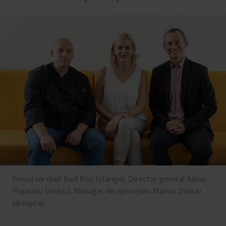
Executive chef Raul Kiss (stânga), Director general Adina
Plopeanu (mijloc), Manager de operațiuni Marius Danciu
(dreapta).