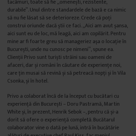
tacâmuri, toate să fie „omenești, rezistente,
durabile”. Unul dintre standardele de bază e ca nimic
să nu fie lăsat să se deterioreze. Crede că poți
construi oriunde dacă știi ce faci. „Aici am avut șansa,
aici sunt eu de loc, mă leagă, aici am copilărit. Pentru
mine ar fi foarte greu să manageriez așa o locație în
București, unde nu cunosc pe nimeni”, spune ea.
Clienții Privo sunt turiști străini sau oameni de
afaceri, dar și români în căutare de experiențe noi,
care țin musai să revină și să petreacă nopți și în Vila
Csonka, și în hotel.
Privo a colaborat încă de la început cu bucătari cu
experiență din București – Doru Pastramă, Martin
White și, în prezent, Henrik Sebok –, pentru că și-a
dorit să ofere o experiență completă. Bucătarul
colaborator vine o dată pe lună, intră în bucătărie
alături de executive chef Raul Kiss, fac meniul