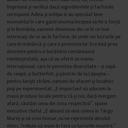
împreună și verifică dacă ingredientele și farfuriile
corespund. Adina și echipa ei au speculat bine
momentul în care gastronomia începea să fie o forță
și în România, oamenii deveneau din ce în ce mai
interesați de ce au în farfurie, de unde vin lucrurile pe
care le mănâncă și care e povestea lor. Era însă prea
devreme pentru o bucătărie românească
reinterpretată, așa că au oferit un meniu
internațional, care le permitea diversitate – și supă
de ceapă, și butterfish, și păstrăv de la Lăpușna –
pentru turiști străini, oameni de afaceri și localnici
puși pe experimentat. „E important să aducem la
masă produse locale pentru că și noi, dacă mergem
afară, căutăm ceva din zona respectivă”, spune
executive cheful. „E absurd să vină cineva în Târgu
Mureș și să vrea homar, nu ne reprezintă absolut
deloc. Trebuie să ieșim în față cu lucrurile noastre.”