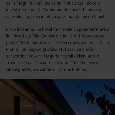
ce în Târgu Mureș?” De ce nu în București, de ce o
investiție de peste 7 milioane de euro într-un oraș
care aleargă prea încet ca să prindă din urmă Clujul?
Privo înseamnă un hotel de 4 stele cu geamuri mari și
linii drepte, și Vila Csonka, o clădire Art Nouveau, cu
peste 100 de ani de istorie. Pe vremuri, acolo era Casa
Pionierilor, lângă o grădină stufoasă cu alei în
serpentine, pe care târgumureșenii obișnuiau s-o
traverseze ca să scurteze drumul între bulevardul
Gheorghe Doja și cartierul Dâmbu Pietros.