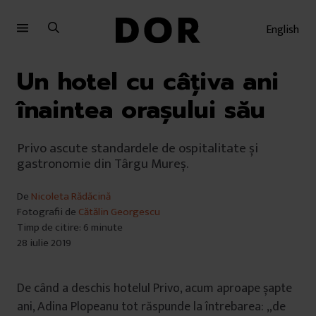
Sari
Sari
la
la
English
meniu
conținut
Un hotel cu câțiva ani
înaintea orașului său
Privo ascute standardele de ospitalitate și
gastronomie din Târgu Mureș.
De
Nicoleta Rădăcină
Fotografii de
Cătălin Georgescu
Timp de citire: 6 minute
28 iulie 2019
De când a deschis hotelul Privo, acum aproape șapte
ani, Adina Plopeanu tot răspunde la întrebarea: „de