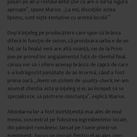
păsări pe an și restaurantul știe că are o sursă sigură
aproape”, spune Marius. „La noi, discuțiile astea
lipsesc, sunt niște tentative cu aromă locală.”
Deși îi înțeleg pe producătorii care spun că brânza
diferă în funcție de sezon, că primăvara iarba e de un
fel, iar la finalul verii are altă nuanță, cei de la Privo
pun pe primul loc angajamentul față de clientul final,
căruia vor să-i ofere aceeași brânză de capră de care
s-a îndrăgostit jumătate de an în urmă, când a fost
prima oară. „Avem un sistem de
quality check
, ne-am
asumat chestia asta și înțeleg și ei, au început să se
specializeze, să păstreze constanța”, explică Marius.
Abordarea lor a fost încetățenită mai ales de noul
meniu, concentrat pe folosirea ingredientelor locale,
din pământ românesc, lansat pe 1 iunie printr-un
eveniment:
Focus on terroir
. Pentru el au ales cinci