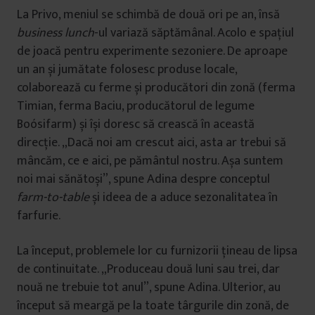
La Privo, meniul se schimbă de două ori pe an, însă
business lunch
-ul variază săptămânal. Acolo e spațiul
de joacă pentru experimente sezoniere. De aproape
un an și jumătate folosesc produse locale,
colaborează cu ferme și producători din zonă (ferma
Timian, ferma Baciu, producătorul de legume
Boósifarm) și își doresc să crească în această
direcție. „Dacă noi am crescut aici, asta ar trebui să
mâncăm, ce e aici, pe pământul nostru. Așa suntem
noi mai sănătoși”, spune Adina despre conceptul
farm-to-table
și ideea de a aduce sezonalitatea în
farfurie.
La început, problemele lor cu furnizorii țineau de lipsa
de continuitate. „Produceau două luni sau trei, dar
nouă ne trebuie tot anul”, spune Adina. Ulterior, au
început să meargă pe la toate târgurile din zonă, de