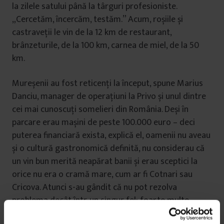
la zilele satului până la târguri profesioniste.
„Cercetăm, încercăm, testăm.” Acum, roșiile și
castraveții le vin de la 12 km de restaurant,
brânzeturile, de la 100 km, carnea de miel, de la 50
km.
Mureșenii au fost reticenți la început, spune Marius
Danciu, manager de operațiuni la Privo și unul dintre
cei mai cunoscuți somelieri din România. Deși în
parcare erau mașini de peste 100.000 euro – deci
puterea financiară exista, explică el, oamenii nu aveau
și o cultură gastronomică definită, nu considerau că
un vin bun merită neapărat banii și erau sceptici la
orice nu era o cramă mare, cum ar fi Cotnari sau
Cricova. Atunci s-au gândit că nu pot rezolva
problema decât într-un singur fel: foarte multe
evenimente din lumea vinurilor – șase-șapte feluri de