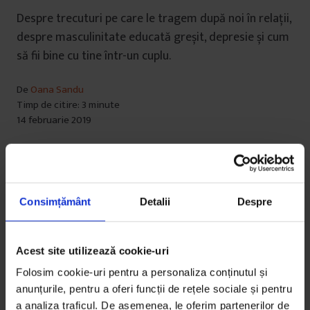
Despre trecuturi pe care le tragem după noi în relații,
despre masculinitate educată greșit, depresie și cum
să fii bine cu tine într-un cuplu.
De
Oana Sandu
Timp de citire: 3 minute
14 februarie 2019
Consimțământ
Detalii
Despre
Acest site utilizează cookie-uri
Folosim cookie-uri pentru a personaliza conținutul și
anunțurile, pentru a oferi funcții de rețele sociale și pentru
a analiza traficul. De asemenea, le oferim partenerilor de