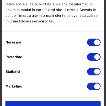
rețele sociale, de publicitate și de analize informații cu
privire la modul în care folosiți site-ul nostru. Aceștia le
pot combina cu alte informații oferite de dvs. sau culese
în urma folosirii serviciilor lor.
Reportaje
,
Violență
S
Crima de la grădiniță
Necesare
e
l
În ianuarie 2018, Nicoleta Botan a fost ucisă de soț,
e
chiar în grădinița pe care o înființase. Cum s-a ajuns
Preferinţe
c
aici după 20 de ani de relație?
ț
i
Statistici
De
Oana Sandu
a
Ilustrații de
Andreea Chirică
c
Timp de citire: 45 de minute
Marketing
o
26 ianuarie 2019
n
s
i