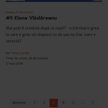
mame
,
Podcasturi
#5 Elena Vlădăreanu
Mai poți fi creativă după ce naști? - o întrebare grea
la care e greu să răspunzi cu da sau nu. Dar, oare e
corectă?
De
Oana Sandu
Timp de citire: 28 de minute
17 mai 2018
Anterior
1
2
3
4
5
…
7