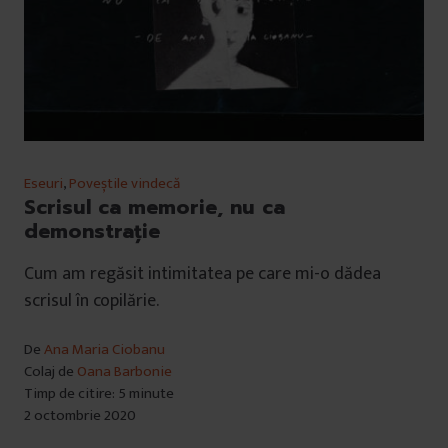
Eseuri
,
Poveștile vindecă
Scrisul ca memorie, nu ca
demonstrație
Cum am regăsit intimitatea pe care mi-o dădea
scrisul în copilărie.
De
Ana Maria Ciobanu
Colaj de
Oana Barbonie
Timp de citire: 5 minute
2 octombrie 2020