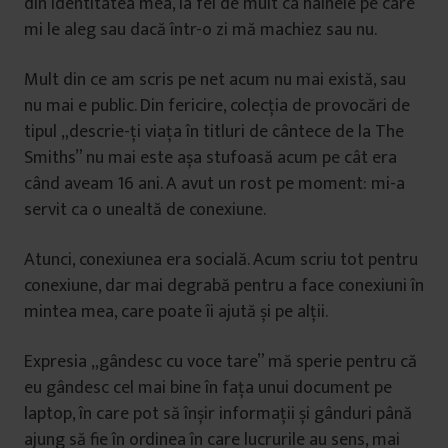
din identitatea mea, la fel de mult ca hainele pe care
mi le aleg sau dacă într-o zi mă machiez sau nu.
Mult din ce am scris pe net acum nu mai există, sau
nu mai e public. Din fericire, colecția de provocări de
tipul „descrie-ți viața în titluri de cântece de la The
Smiths” nu mai este așa stufoasă acum pe cât era
când aveam 16 ani. A avut un rost pe moment: mi-a
servit ca o unealtă de conexiune.
Atunci, conexiunea era socială. Acum scriu tot pentru
conexiune, dar mai degrabă pentru a face conexiuni în
mintea mea, care poate îi ajută și pe alții.
Expresia „gândesc cu voce tare” mă sperie pentru că
eu gândesc cel mai bine în fața unui document pe
laptop, în care pot să înșir informații și gânduri până
ajung să fie în ordinea în care lucrurile au sens, mai