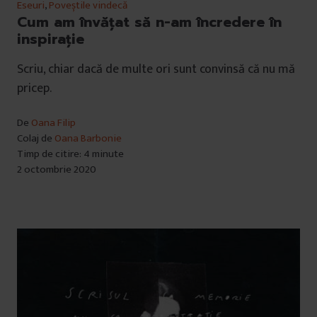
Eseuri
,
Poveștile vindecă
Cum am învățat să n-am încredere în
inspirație
Scriu, chiar dacă de multe ori sunt convinsă că nu mă
pricep.
De
Oana Filip
Colaj de
Oana Barbonie
Timp de citire: 4 minute
2 octombrie 2020