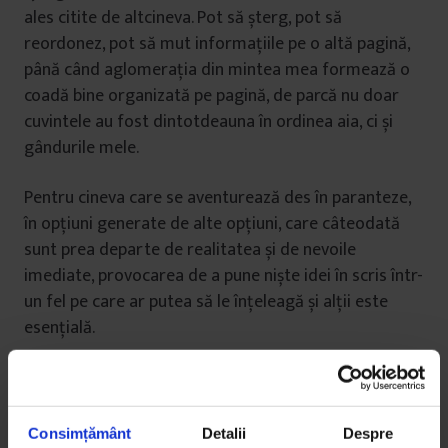
ales citite de altcineva. Pot să șterg, pot să
reordonez, pot să mut informațiile pe o altă pagină,
până când aglomerația din mintea mea formează o
coadă bine organizată pe pagină, de parcă nu doar
cuvintele au fost dintotdeauna în ordinea aia, ci și
gândurile mele.
Pentru cineva care se aventurează des în paranteze,
în opțiuni generate de alte opțiuni, care câteodată
sunt prea departe de realitatea și de nevoile
imediate, provocarea de a pune niște idei în scris într-
un fel pe care ar putea să le înțeleagă și alții este
esențială.
După ce am ordonat ideile, le trimit în lume, pentru că
vreau un răspuns.
Consimțământ
Detalii
Despre