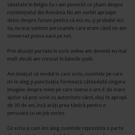
sănătate în Belgia. Eu i-am povestit ce știam despre
rezidențiatul din România. Nu am vorbit aproape
deloc despre forum pentru că nici eu, și probabil nici
ea, nu mai suntem persoanele care eram când ne-am
conversat prima oară pe net.
Prin discuții purtate în scris online am devenit eu mai
mult decât am crescut în băncile școlii.
Am învățat că modul în care scriu, cuvintele pe care
mi le aleg și punctuația formează câteodată singura
imagine despre mine pe care cineva o are. E de mare
ajutor să poți scrie cu autoritate când, deși te apropii
de 30 de ani, încă arăți prea tânără pentru o
persoană cu un job serios.
Ce scriu ș­i cum îmi aleg cuvintele reprezintă o parte