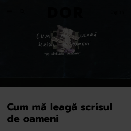
Sari
Sari
la
la
English
meniu
conținut
Cum mă leagă scrisul
de oameni