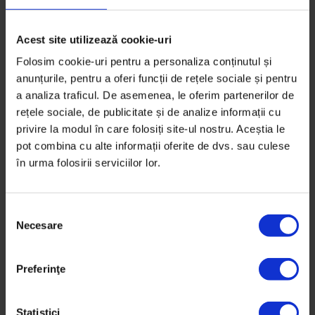
Poate că acum încep procesul de scris mai des pentru
mine, dar tot nu scriu doar pentru mine. Vreau să
cresc în continuare, și simt că pot face asta doar în
Acest site utilizează cookie-uri
conexiune cu ceilalți. Dacă aș scrie într-un jurnal, simt
Folosim cookie-uri pentru a personaliza conținutul și
că aș fi tot eu cu gândurile mele. Poate le-am ordonat
anunțurile, pentru a oferi funcții de rețele sociale și pentru
puțin și mi le-am scos din minte o periodă, dar dacă
a analiza traficul. De asemenea, le oferim partenerilor de
rămân exclusiv ale mele, nu simt că am avansat, doar
rețele sociale, de publicitate și de analize informații cu
că le întorc eu pe toate părțile. După ce găsesc o
privire la modul în care folosiți site-ul nostru. Aceștia le
pot combina cu alte informații oferite de dvs. sau culese
formă să le trimit în lume, orice s-ar întoarce înapoi
în urma folosirii serviciilor lor.
în răspuns mă ajută mai mult în acel moment decât
lipsa de reacție pe care mi-ar oferi-o un jurnal.
S
Necesare
e
l
e
Preferinţe
c
ț
i
Statistici