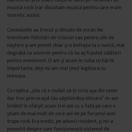
oameni de prin toate colțurile lumii pe forumuri de
muzică rock (rar discutam muzica pentru care eram
teoretic acolo).
Conexiunile au trecut și dincolo de ecran. Ne
trimiteam felicitări de Crăciun sau pentru zile de
naștere și am primit chiar și o invitație la o nuntă, mai
degrabă ca suvernir pentru că nu aș fi putut călători
pentru eveniment. O am și acum în cutia cu hârtii
importante, deși nu am mai ținut legătura cu
mireasa.
Cu replica „știu că e ciudat să-ți scriu așa din senin
dar trec prin orașul tău săptămâna viitoare” m-am
întâlnit în sfârșit acum trei ani cu o fată pe care o
știam de mai mult de zece ani de pe forumul unei
trupe rock. Era medic, pe adunci rezident, și mi-a
povestit despre cum funcționează sistemul de