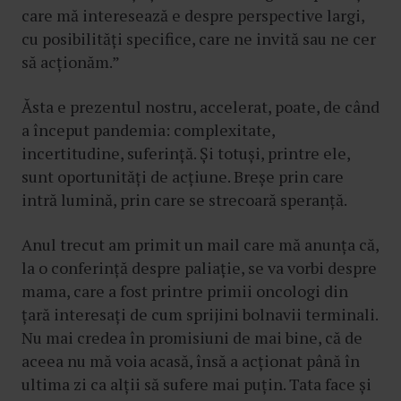
care mă interesează e despre perspective largi,
cu posibilități specifice, care ne invită sau ne cer
să acționăm.”
Ăsta e prezentul nostru, accelerat, poate, de când
a început pandemia: complexitate,
incertitudine, suferință. Și totuși, printre ele,
sunt oportunități de acțiune. Breșe prin care
intră lumină, prin care se strecoară speranță.
Anul trecut am primit un mail care mă anunța că,
la o conferință despre paliație, se va vorbi despre
mama, care a fost printre primii oncologi din
țară interesați de cum sprijini bolnavii terminali.
Nu mai credea în promisiuni de mai bine, că de
aceea nu mă voia acasă, însă a acționat până în
ultima zi ca alții să sufere mai puțin. Tata face și