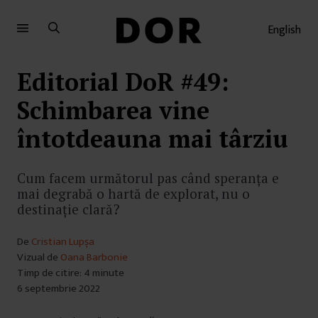
Sari
Sari
la
la
English
meniu
conținut
Editorial DoR #49:
Schimbarea vine
întotdeauna mai târziu
Cum facem următorul pas când speranța e
mai degrabă o hartă de explorat, nu o
destinație clară?
De
Cristian Lupșa
Vizual de
Oana Barbonie
Timp de citire: 4 minute
6 septembrie 2022