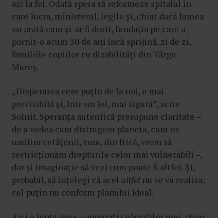
azi la fel. Odată spera să reformeze spitalul în
care lucra, ministerul, legile și, chiar dacă lumea
nu arată cum și-ar fi dorit, fundația pe care a
pornit-o acum 30 de ani încă sprijină, zi de zi,
familiile copiilor cu dizabilități din Târgu-
Mureș.
„Disperarea cere puțin de la noi, e mai
previzibilă și, într-un fel, mai sigură”, scrie
Solnit. Speranța autentică presupune claritate –
de a vedea cum distrugem planeta, cum ne
umilim cetățenii, cum, din frică, vrem să
restricționăm drepturile celor mai vulnerabili –,
dar și imaginație să vezi cum poate fi altfel. Și,
probabil, să înțelegi că acel
altfel
nu se va realiza;
cel puțin nu conform planului ideal.
Aici e lupta grea – generația părinților mei, chiar