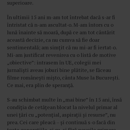
superioare.
În ultimii 15 ani m-am tot întrebat dacă s-ar fi
întristat că n-am ascultat-o. M-am întors cu o
lună înainte să moară, după ce am tot cântărit
această decizie, ca nu cumva să fie doar
sentimentală; am simțit că nu mi-ar fi iertat-o.
Mi-am justificat revenirea cu o listă de motive
„obiective”: intrasem în UE, colegii mei
jurnaliști aveau joburi bine plătite, se făceau
filme românești mișto, cânta Muse la București.
Ce mai, era plin de speranță.
S-au schimbat multe în „mai bine” în 15 ani, însă
condiția de cetățean blocat la nivelul primar al
unei țări cu „potențial, aspirații și resurse”, nu
prea. Cei care pleacă – și continuă s-o facă din
toate generațiile, și cu, și fără nevoile primare