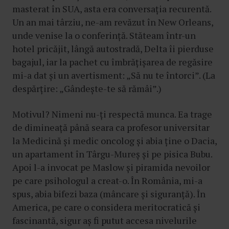
masterat în SUA, asta era conversația recurentă.
Un an mai târziu, ne-am revăzut în New Orleans,
unde venise la o conferință. Stăteam într-un
hotel pricăjit, lângă autostradă, Delta îi pierduse
bagajul, iar la pachet cu îmbrățișarea de regăsire
mi-a dat și un avertisment: „Să nu te întorci”. (La
despărțire: „Gândește-te să rămâi”.)
Motivul? Nimeni nu-ți respectă munca. Ea trage
de dimineață până seara ca profesor universitar
la Medicină și medic oncolog și abia ține o Dacia,
un apartament în Târgu-Mureș și pe pisica Bubu.
Apoi l-a invocat pe Maslow și piramida nevoilor
pe care psihologul a creat-o. În România, mi-a
spus, abia bifezi baza (mâncare și siguranță). În
America, pe care o considera meritocratică și
fascinantă, sigur aș fi putut accesa nivelurile