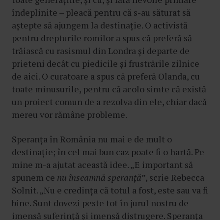
îndeplinite – pleacă pentru că s-au săturat să
aștepte să ajungem la destinație. O activistă
pentru drepturile romilor a spus că preferă să
trăiască cu rasismul din Londra și departe de
prieteni decât cu piedicile și frustrările zilnice
de aici. O curatoare a spus că preferă Olanda, cu
toate minusurile, pentru că acolo simte că există
un proiect comun de a rezolva din ele, chiar dacă
mereu vor rămâne probleme.
Speranța în România nu mai e de mult o
destinație; în cel mai bun caz poate fi o hartă. Pe
mine m-a ajutat această idee. „E important să
spunem ce
nu înseamnă speranță
”, scrie Rebecca
Solnit. „Nu e credința că totul a fost, este sau va fi
bine. Sunt dovezi peste tot în jurul nostru de
imensă suferință și imensă distrugere. Speranța