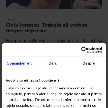
Texte
Cinty Ionescu: Trebuie să vorbim
despre depresie
Pe regizoarea Cinty Ionescu a ajutat-o foarte mult să
vorbească cu oameni care suferă de depresie și a
folosit…
Consimțământ
Detalii
Despre
De
Irina Tacu
Fotografie de
Cătălin Georgescu
Timp de citire: 8 minute
Acest site utilizează cookie-uri
17 septembrie 2016
Folosim cookie-uri pentru a personaliza conținutul și
anunțurile, pentru a oferi funcții de rețele sociale și pentru
a analiza traficul. De asemenea, le oferim partenerilor de
rețele sociale, de publicitate și de analize informații cu