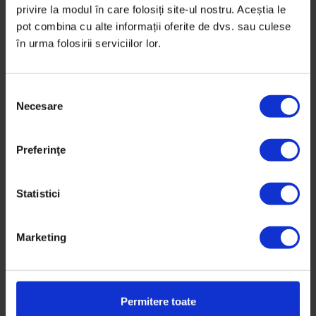
privire la modul în care folosiți site-ul nostru. Aceștia le
pot combina cu alte informații oferite de dvs. sau culese
în urma folosirii serviciilor lor.
S
Necesare
e
l
e
Preferinţe
c
ț
i
Statistici
a
Texte
,
The Power of Storytelling
c
Brian Lindstrom: Mă gândesc la
Marketing
o
camera de filmat ca la un fel de
n
pașaport
s
i
Regizorul Brian Lindstrom spune povești vizuale
Permitere toate
m