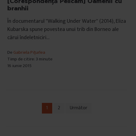
[Corespondență Pelicam] Oamenii cu
branhii
În documentarul "Walking Under Water" (2014), Eliza
Kubarska spune povestea unui trib din Borneo ale
cărui îndeletniciri…
De
Gabriela Pițurlea
Timp de citire: 3 minute
16 iunie 2015
1
2
Următor
Navigare
în
articole