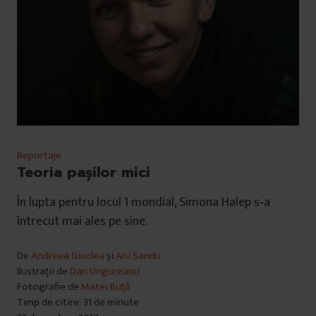
Reportaje
Teoria pașilor mici
În lupta pentru locul 1 mondial, Simona Halep s‑a
întrecut mai ales pe sine.
De
Andreea Giuclea
și
Ani Sandu
Ilustrații de
Dan Ungureanu
Fotografie de
Matei Buță
Timp de citire: 31 de minute