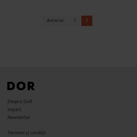
Anterior
1
2
Navigare
în
articole
Despre DoR
Impact
Newsletter
Termeni şi condiţii