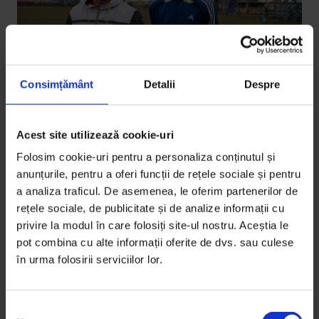
Consimțământ
Detalii
Despre
Acest site utilizează cookie-uri
Folosim cookie-uri pentru a personaliza conținutul și
Reportaje
Frăţie, nu dușmănie
anunțurile, pentru a oferi funcții de rețele sociale și pentru
a analiza traficul. De asemenea, le oferim partenerilor de
Timp de 40 de ani, Constantin Zamfir, patronul ASF
rețele sociale, de publicitate și de analize informații cu
Frăţia, i‑a dat tot fotbalului și fotbalul i‑a luat înzecit.
privire la modul în care folosiți site-ul nostru. Aceștia le
pot combina cu alte informații oferite de dvs. sau culese
în urma folosirii serviciilor lor.
De
Ana Maria Ciobanu
Fotografii de
Mircea Reștea
Timp de citire: 30 de minute
10 decembrie 2015
S