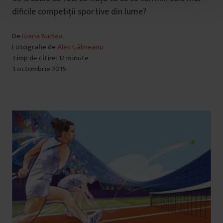
u
dificile competiții sportive din lume?
l
u
De
Ioana Burtea
i
Fotografie de
Alex Gâlmeanu
Timp de citire: 12 minute
3 octombrie 2015