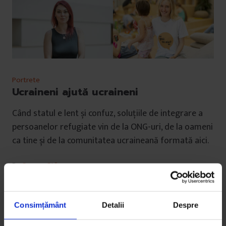
Portrete
Ucraineni ajută ucraineni
Când statul e lent și confuz, soluțiile de integrare a
persoanelor refugiate vin de la ONG-uri, de la oameni
ca tine și de la comunitatea ucraineană formată aici.
De
Sorana Stănescu
Fotografii de
Ioana Moldovan
,
Bogdan Dincă
Timp de citire: 8 minute
2 septembrie 2022
Consimțământ
Detalii
Despre