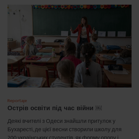
Reportaje
Острів освіти під час війни ￼
Деякі вчителі з Одеси знайшли притулок у
Бухаресті, де цієї весни створили школу для
200 українських студентів, як форму опору і