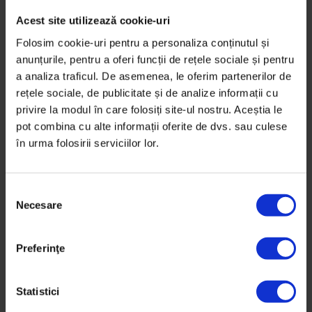
Acest site utilizează cookie-uri
Folosim cookie-uri pentru a personaliza conținutul și
anunțurile, pentru a oferi funcții de rețele sociale și pentru
a analiza traficul. De asemenea, le oferim partenerilor de
rețele sociale, de publicitate și de analize informații cu
privire la modul în care folosiți site-ul nostru. Aceștia le
pot combina cu alte informații oferite de dvs. sau culese
în urma folosirii serviciilor lor.
S
Necesare
e
l
Povești
e
Fiecare parte din Ucraina ne doare și
Preferinţe
c
pe noi
ț
i
Statistici
Un cuplu de artiști vrea să trăiască și să
a