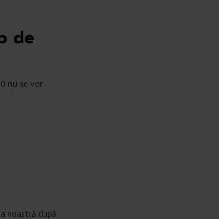
p de
20 nu se vor
ața noastră după