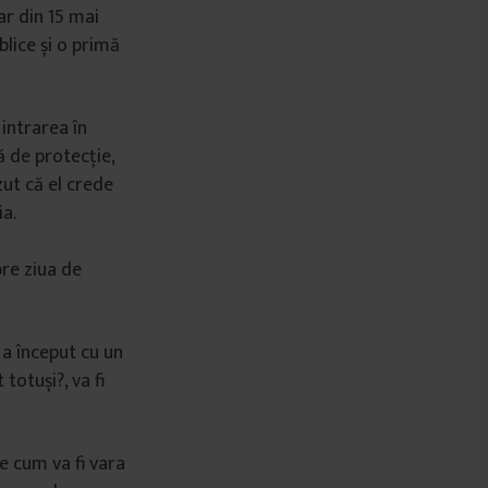
iar din 15 mai
blice și o primă
intrarea în
ă de protecție,
zut că el crede
ia.
pre ziua de
 a început cu un
 totuși?, va fi
e cum va fi vara