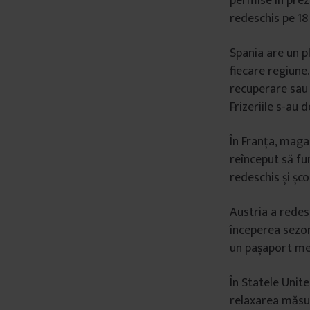
permise în prez
â
redeschis pe 18 m
n
t
Spania are un pl
u
fiecare regiune.
l
recuperare sau p
u
Frizeriile s-au
i
În Franța, magaz
reînceput să fun
redeschis și șco
Austria a redesc
începerea sezonu
un pașaport med
În Statele Unite
relaxarea măsur