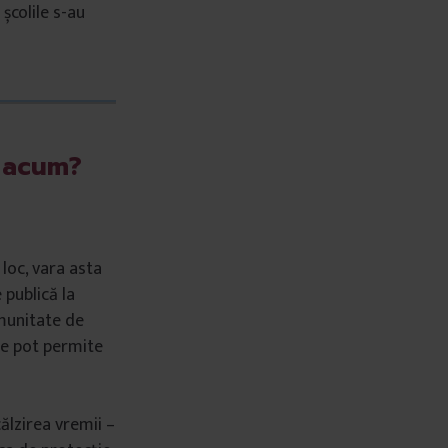
 școlile s-au
ă acum?
loc, vara asta
publică la
imunitate de
 se pot permite
ălzirea vremii –