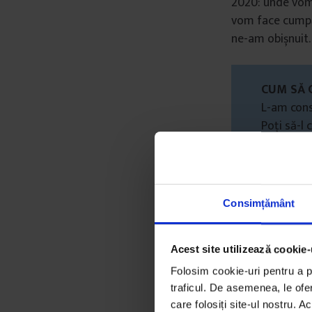
2020: unde vom 
vom face cumpăr
ne-am obișnuit.
CUM SĂ C
L-am cons
Poți să-l 
nevoile sa
esențială;
Ultima act
Consimțământ
Acest site utilizează cookie-
Folosim cookie-uri pentru a pe
traficul. De asemenea, le ofer
Ce urmea
care folosiți site-ul nostru. A