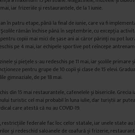
ența a maximum 15 persoane. Magazinele, muzeele și bibliote
ai, iar frizeriile și restaurantele, de la 1 iunie.
an în patru etape, până la final de iunie, care va fi implement
 Școlile rămân închise până în septembrie, cu excepția activit
entru copiii mai mici de șase ani ai căror părinți nu pot lucr
 deschis pe 4 mai, iar echipele sportive pot reîncepe antrenam
inele și piețele s-au redeschis pe 11 mai, iar școlile primare ș
cționeze pentru grupe de 10 copii și clase de 15 elevi. Gradua
lile gimnaziale, de pe 18 mai.
his din 15 mai restaurantele, cafenelele și bisericile. Grecia 
lui turistic cel mai probabil în luna iulie, dar turiștii ar pute
ical care atestă că nu au COVID-19.
, restricțiile federale fac loc celor statale, iar unele state au
ilor și redeschid saloanele de coafură și frizerie, restaurant