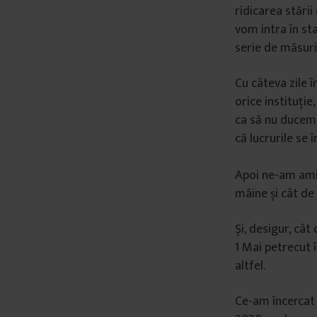
ridicarea stării 
vom intra în sta
serie de măsuri
Cu câteva zile 
orice instituție
ca să nu ducem 
că lucrurile se 
Apoi ne-am amin
mâine și cât de 
Și, desigur, câ
1 Mai petrecut în
altfel.
Ce-am încercat 