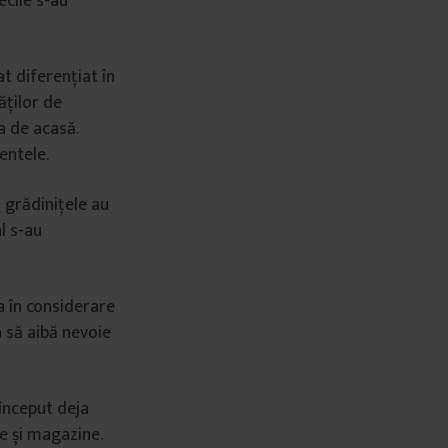
cile s-au
at diferențiat în
ăților de
a de acasă.
entele.
i grădinițele au
l s-au
ia în considerare
a să aibă nevoie
 început deja
e și magazine.