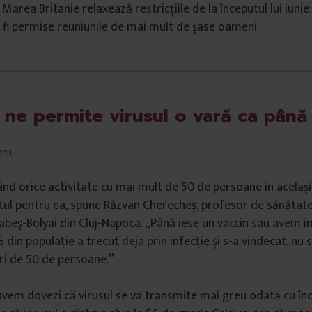
 Marea Britanie relaxează restricțiile de la începutul lui iunie:
r fi permise reuniunile de mai mult de șase oameni.
 ne permite virusul o vară ca pân
anu
ând orice activitate cu mai mult de 50 de persoane în același 
ul pentru ea, spune Răzvan Cherecheș, profesor de sănătate 
abeș-Bolyai din Cluj-Napoca. „Până iese un vaccin sau avem 
din populație a trecut deja prin infecție și s-a vindecat, nu
ri de 50 de persoane.”
u avem dovezi că virusul se va transmite mai greu odată cu înc