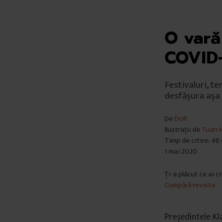
O vară
COVID
Festivaluri, te
desfășura așa
De
DoR
Ilustrații de
Tuan N
Timp de citire: 48
1 mai 2020
Ți-a plăcut ce ai c
Cumpără revista
Președintele Kl