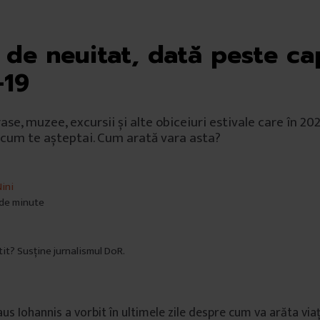
 de neuitat, dată peste ca
-19
rase, muzee, excursii și alte obiceiuri estivale care în 20
 cum te așteptai. Cum arată vara asta?
ini
 de minute
itit? Susține jurnalismul DoR.
aus Iohannis a vorbit în ultimele zile despre cum va arăta vi