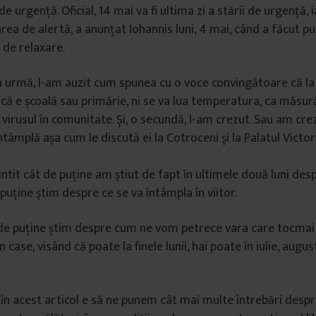
de urgență. Oficial, 14 mai va fi ultima zi a stării de urgență, 
rea de alertă, a anunțat Iohannis luni, 4 mai, când a făcut pu
 de relaxare.
în urmă, l-am auzit cum spunea cu o voce convingătoare că la 
, că e școală sau primărie, ni se va lua temperatura, ca măsur
virusul în comunitate. Și, o secundă, l-am crezut. Sau am cre
întâmplă așa cum le discută ei la Cotroceni și la Palatul Victor
tit cât de puține am știut de fapt în ultimele două luni des
puține știm despre ce se va întâmpla în viitor.
t de puține știm despre cum ne vom petrece vara care tocmai
 case, visând că poate la finele lunii, hai poate în iulie, august
în acest articol e să ne punem cât mai multe întrebări despr