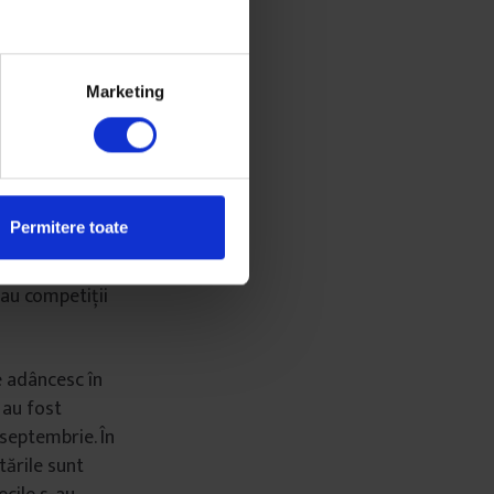
fost înlocuită cu
Marketing
 (în etape) a
OVID-19 va
Permitere toate
 normală”, iar
. Nu se vor
iau competiții
se adâncesc în
e au fost
 septembrie. În
tările sunt