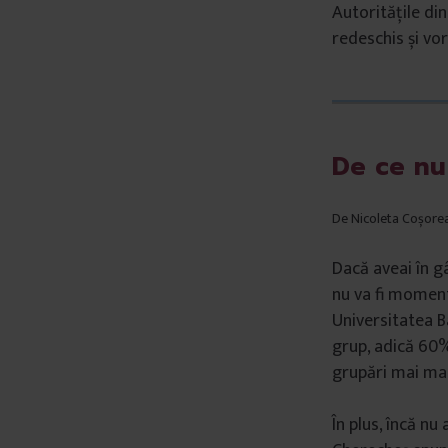
Autoritățile din
redeschis și vo
De ce nu
De Nicoleta Coșore
Dacă aveai în g
nu va fi moment
Universitatea B
grup, adică 60% 
grupări mai ma
În plus, încă n