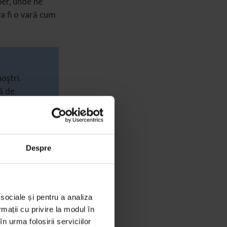
ber, unde ne
a fi o vară cum
oștri.
ă de
ție
Despre
 sociale și pentru a analiza
rmații cu privire la modul în
n urma folosirii serviciilor