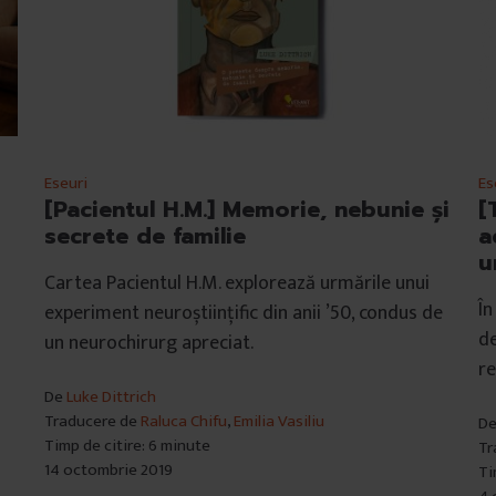
Eseuri
Es
[Pacientul H.M.] Memorie, nebunie și
[
secrete de familie
a
u
Cartea Pacientul H.M. explorează urmările unui
În
experiment neuroștiințific din anii ’50, condus de
de
un neurochirurg apreciat.
re
De
Luke Dittrich
Traducere de
Raluca Chifu
,
Emilia Vasiliu
D
Timp de citire: 6 minute
Tr
14 octombrie 2019
Ti