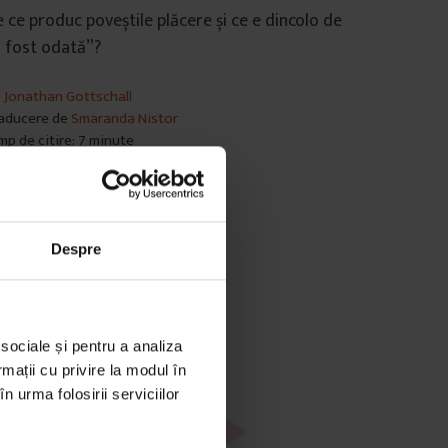
 ce produc poveștile plăcere și ce e dincolo de
 fost odată”?
e
Jonathan Gottschall
aducere de
Smaranda Nistor
mp de citire: 7 minute
 februarie 2019
Despre
 sociale și pentru a analiza
rmații cu privire la modul în
n urma folosirii serviciilor