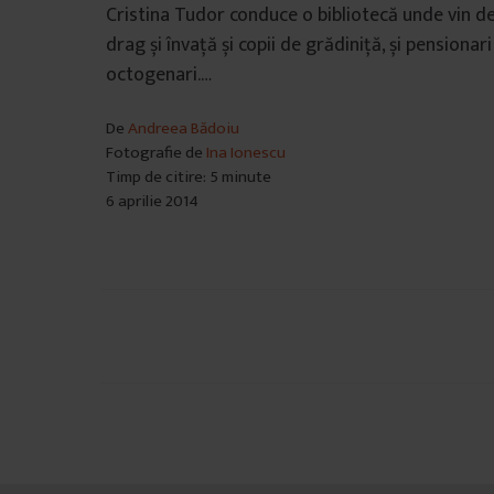
Cristina Tudor conduce o bibliotecă unde vin d
drag și învață și copii de grădiniță, și pensionari
octogenari.…
De
Andreea Bădoiu
Fotografie de
Ina Ionescu
Timp de citire: 5 minute
6 aprilie 2014
Navigare
în
articole