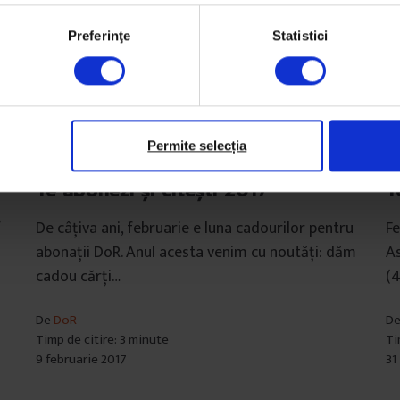
Preferinţe
Statistici
Permite selecția
Texte
Ve
Te abonezi și citești 2017
T
e
De câțiva ani, februarie e luna cadourilor pentru
Fe
abonații DoR. Anul acesta venim cu noutăți: dăm
As
cadou cărți…
(4
De
DoR
D
Timp de citire: 3 minute
Ti
9 februarie 2017
31