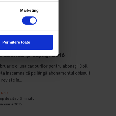
Marketing
Permitere toate
ști de la DoR
e abonezi și câștigi 2016
bruarie e luna cadourilor pentru abonații DoR.
ta înseamnă că pe lângă abonamentul obișnuit
 reviste în…
e
DoR
mp de citire: 3 minute
 ianuarie 2016