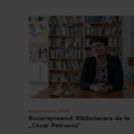
n
t
u
l
u
i
Bucuresteanul
,
Texte
Bucureşteanul: Bibliotecara de la
„Cezar Petrescu”