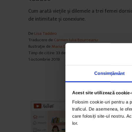
Cum arată viețile și dilemele a trei femei dorni
de intimitate și conexiune.
De
Lisa Taddeo
Traducere de
Carmen Iulia Bourceanu
Ilustrație de
Maria Dimancea
Timp de citire: 33 de minute
1 octombrie 2019
Consimțământ
Acest site utilizează cookie-
Folosim cookie-uri pentru a pe
traficul. De asemenea, le ofer
care folosiți site-ul nostru. A
lor.