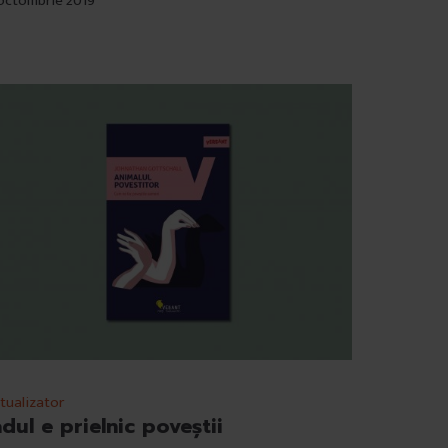
octombrie 2019
tualizator
adul e prielnic poveștii