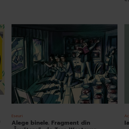
4 
Eseuri
Ac
a
Alege binele. Fragment din
I