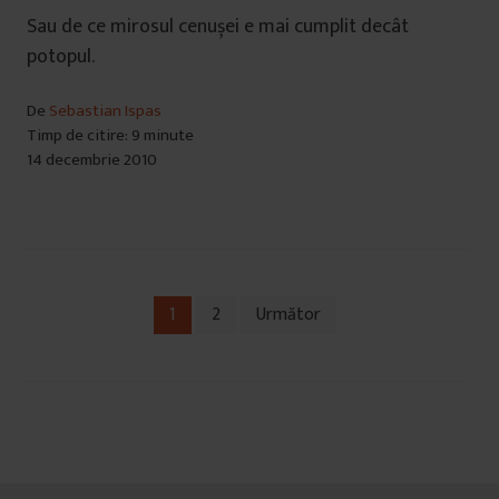
Sau de ce mirosul cenușei e mai cumplit decât
potopul.
De
Sebastian Ispas
Timp de citire: 9 minute
14 decembrie 2010
1
2
Următor
Navigare
în
articole