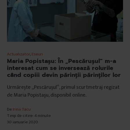
Actualizator
,
Eseuri
Maria Popistașu: În „Pescărușul” m-a
interesat cum se inversează rolurile
când copiii devin părinții părinților lor
Urmărește „Pescărușul”, primul scurtmetraj regizat
de Maria Popistașu, disponibil online.
De
Irina Tacu
Timp de citire: 4 minute
30 ianuarie 2020