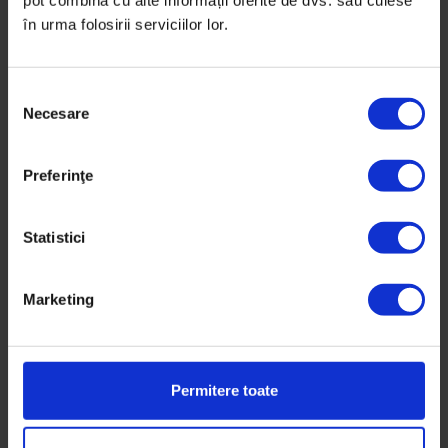
în urma folosirii serviciilor lor.
S
Necesare
e
l
e
Preferinţe
c
ț
i
Statistici
a
c
Marketing
o
Portrete
n
Ancheta domnului Porumboiu
s
i
Permitere toate
Fragmente din călătoria plină de întrebări a
m
regizorului Corneliu Porumboiu.
ț