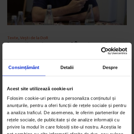
Texte
,
Vești de la DoR
[Les Films de Cannes] În mintea lui
Gaspar Noé. Despre dragoste și alte
controverse
Consimțământ
Detalii
Despre
Proiectat în premieră în România la Les Films de
Cannes a Bucarest, Love e o poveste despre
melancolia și suferința…
Acest site utilizează cookie-uri
Folosim cookie-uri pentru a personaliza conținutul și
De
Irina Tacu
anunțurile, pentru a oferi funcții de rețele sociale și pentru
Timp de citire: 11 minute
a analiza traficul. De asemenea, le oferim partenerilor de
28 octombrie 2015
rețele sociale, de publicitate și de analize informații cu
privire la modul în care folosiți site-ul nostru. Aceștia le
pot combina cu alte informații oferite de dvs. sau culese