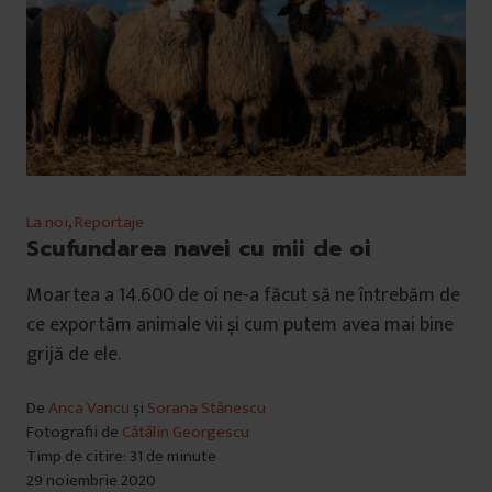
La noi
,
Reportaje
Scufundarea navei cu mii de oi
Moartea a 14.600 de oi ne-a făcut să ne întrebăm de
ce exportăm animale vii și cum putem avea mai bine
grijă de ele.
De
Anca Vancu
și
Sorana Stănescu
Fotografii de
Cătălin Georgescu
Timp de citire: 31 de minute
29 noiembrie 2020