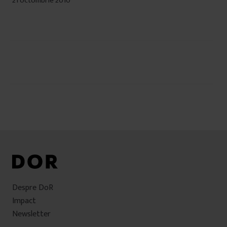
21 octombrie 2010
Navigare
în
articole
Despre DoR
Impact
Newsletter