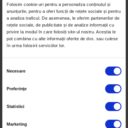
favorabil pentru schimbare la Romsilva
Folosim cookie-uri pentru a personaliza conținutul și
anunțurile, pentru a oferi funcții de rețele sociale și pentru
„41 de direcții” silvice, spune inginerul silvic Sorin
a analiza traficul. De asemenea, le oferim partenerilor de
Sfârlogea, înseamnă „41 de feluri diferite de a face
rețele sociale, de publicitate și de analize informații cu
business”.
privire la modul în care folosiți site-ul nostru. Aceștia le
pot combina cu alte informații oferite de dvs. sau culese
în urma folosirii serviciilor lor.
De
Florin Stoican
Ilustrații de
Andrei Pacea
Fotografii din arhiva personală
Timp de citire: 18 minute
S
21 octombrie 2020
Necesare
e
l
e
Preferinţe
c
ț
i
Statistici
a
c
Marketing
o