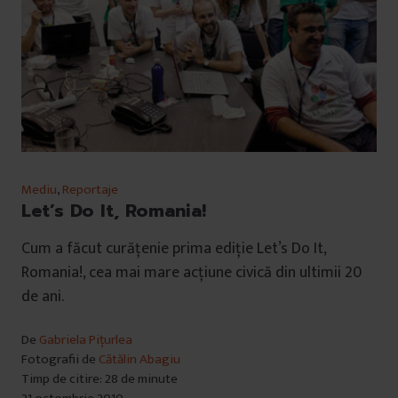
Mediu
,
Reportaje
Let’s Do It, Romania!
Cum a făcut curățenie prima ediție Let’s Do It,
Romania!, cea mai mare acţiune civică din ultimii 20
de ani.
De
Gabriela Pițurlea
Fotografii de
Cătălin Abagiu
Timp de citire: 28 de minute