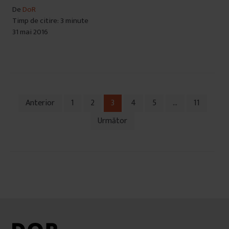
De
DoR
Timp de citire: 3 minute
31 mai 2016
Anterior
1
2
3
4
5
…
11
Navigare
Următor
în
articole