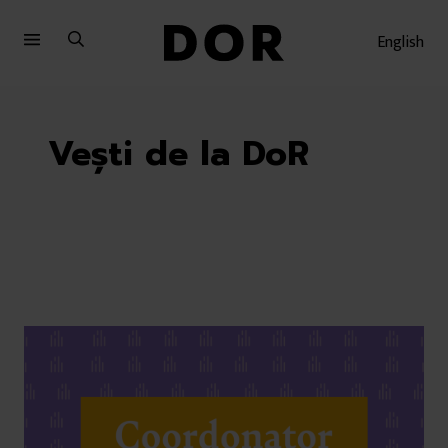
Sari
Sari
la
la
English
meniu
conținut
Vești de la DoR