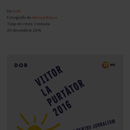
De
DoR
Fotografii de
Mircea Roșca
Timp de citire: 3 minute
20 decembrie 2016