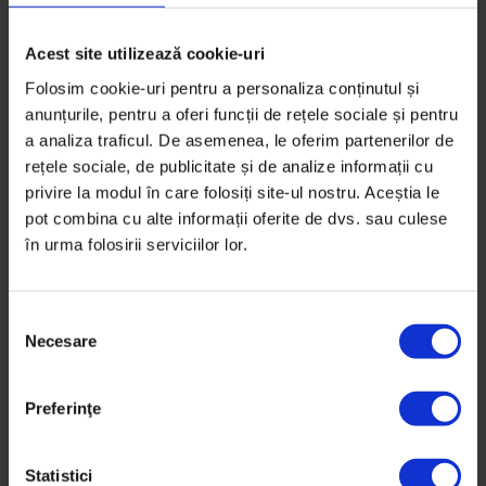
Acest site utilizează cookie-uri
Folosim cookie-uri pentru a personaliza conținutul și
anunțurile, pentru a oferi funcții de rețele sociale și pentru
a analiza traficul. De asemenea, le oferim partenerilor de
rețele sociale, de publicitate și de analize informații cu
privire la modul în care folosiți site-ul nostru. Aceștia le
pot combina cu alte informații oferite de dvs. sau culese
în urma folosirii serviciilor lor.
S
Vești de la DoR
Necesare
e
Cum să-ți faci propriul drum. Sfaturi
l
pentru creativi de la un guru al
e
designului
Preferinţe
c
ț
Pe 7 august, la Teatrul Național București, Debbie
i
Statistici