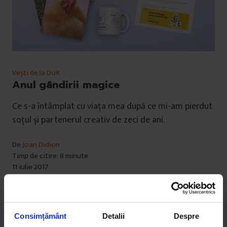
Vești de la DoR
Anul gândirii magice
Ce s-a întâmplat cu viața mea după ce mi-am pierdut
soțul și partenerul creativ de zeci de ani.
De
Joan Didion
Timp de citire: 8 minute
11 iulie 2017
Consimțământ
Detalii
Despre