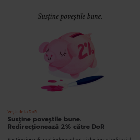
Vești de la DoR
Susține poveștile bune.
Redirecționează 2% către DoR
Susține jurnalismul independent și design-ul editorial