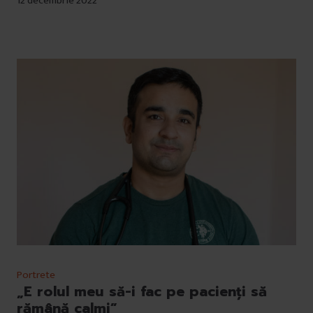
12 decembrie 2022
Portrete
„E rolul meu să-i fac pe pacienți să
rămână calmi”