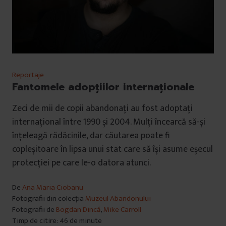
Reportaje
Fantomele adopțiilor internaționale
Zeci de mii de copii abandonați au fost adoptați
internațional între 1990 și 2004. Mulți încearcă să-și
înțeleagă rădăcinile, dar căutarea poate fi
copleșitoare în lipsa unui stat care să își asume eșecul
protecției pe care le-o datora atunci.
De
Ana Maria Ciobanu
Fotografii din colecția
Muzeul Abandonului
Fotografii de
Bogdan Dincă
,
Mike Carroll
Timp de citire: 46 de minute