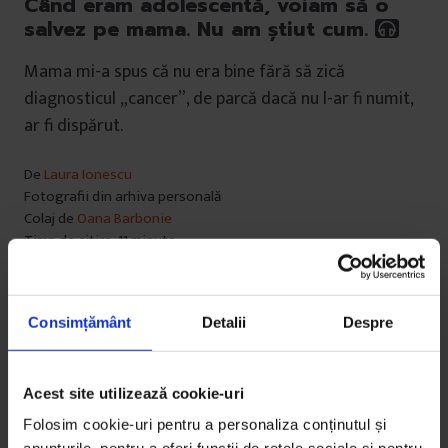
Când eram adolescentă, voiam să o
salvez pe mama. Nu am știut cum.
Mama mi-a spus că nu era bine fără să zică
diagnosticul „cancer”, de parcă dacă nu l-ar fi numit,
ar fi dispărut.
De
Laura Ionescu
Fotografii din arhiva personală
Colaj de
Oana Barbonie
Timp de citire: 11 minute
2 iunie 2021
Consimțământ
Detalii
Despre
Acest site utilizează cookie-uri
Folosim cookie-uri pentru a personaliza conținutul și