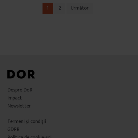
1
2
Următor
Navigare
în
articole
Despre DoR
Impact
Newsletter
Termeni şi condiţii
GDPR
Politica de cookie-uri