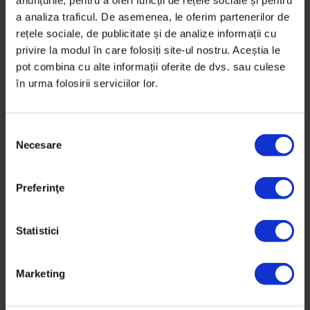
anunțurile, pentru a oferi funcții de rețele sociale și pentru
a analiza traficul. De asemenea, le oferim partenerilor de
rețele sociale, de publicitate și de analize informații cu
privire la modul în care folosiți site-ul nostru. Aceștia le
pot combina cu alte informații oferite de dvs. sau culese
în urma folosirii serviciilor lor.
S
Coronavirus
,
Reportaje
Necesare
e
Medicii sunt în burnout. Ar trebui să
l
vorbim despre asta
e
Preferinţe
c
Personalul medical din prima linie e epuizat.
ț
Pandemia continuă, dar intervențiile actuale de sprijin
i
Statistici
psihologic dispar. O viitoare epidemie de burnout nu
a
ar trebui să ne mire.
c
Marketing
o
De
Sorana Stănescu
n