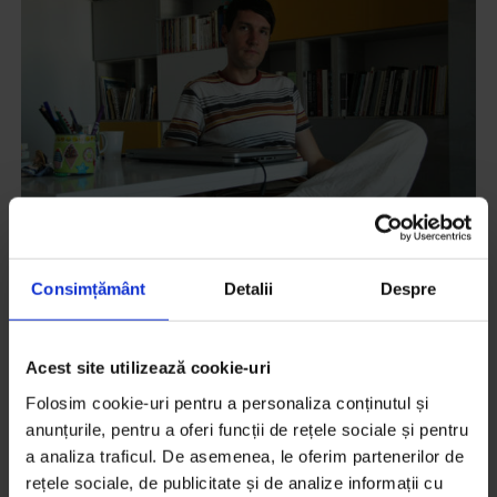
Consimțământ
Detalii
Despre
Andrei Dósa: „Eu sunt cel pe care
trebuie să-l înfrunt până la urmă”
Acest site utilizează cookie-uri
Folosim cookie-uri pentru a personaliza conținutul și
Scriitorul Andrei Dósa, despre ce înseamnă să fii
anunțurile, pentru a oferi funcții de rețele sociale și pentru
bărbat, tată, maghiar și scriitor de limbă română în
a analiza traficul. De asemenea, le oferim partenerilor de
2021.
rețele sociale, de publicitate și de analize informații cu