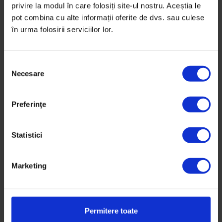
privire la modul în care folosiți site-ul nostru. Aceștia le
De
Bogdan Coșa
pot combina cu alte informații oferite de dvs. sau culese
Fotografii de
Andrei Dósa
în urma folosirii serviciilor lor.
Timp de citire: 24 de minute
4 octombrie 2021
S
Necesare
e
l
e
Preferinţe
c
ț
i
Statistici
a
c
Marketing
o
n
s
i
Permitere toate
m