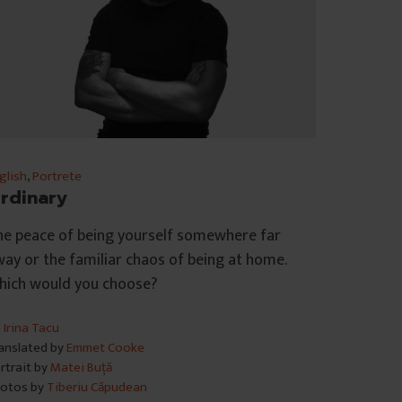
glish
,
Portrete
rdinary
he peace of being yourself somewhere far
ay or the familiar chaos of being at home.
hich would you choose?
e
Irina Tacu
anslated by
Emmet Cooke
rtrait by
Matei Buță
otos by
Tiberiu Căpudean