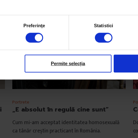
Preferinţe
Statistici
Permite selecția
Portrete
Po
i
„E absolut în regulă cine sunt”
C
Cum mi-am acceptat identitatea homosexuală
Do
ca tânăr creștin practicant în România.
co