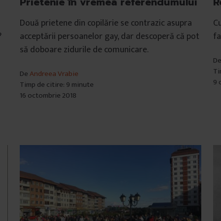
R
Prietenie în vremea referendumului
Cu
i
Două prietene din copilărie se contrazic asupra
fa
?
acceptării persoanelor gay, dar descoperă că pot
să doboare zidurile de comunicare.
D
Ti
De
Andreea Vrabie
9 
Timp de citire: 9 minute
16 octombrie 2018