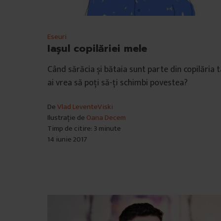
Eseuri
Iașul copilăriei mele
Când sărăcia și bătaia sunt parte din copilăria t
ai vrea să poți să-ți schimbi povestea?
De
Vlad LeventeViski
Ilustrație de
Oana Decem
Timp de citire: 3 minute
14 iunie 2017