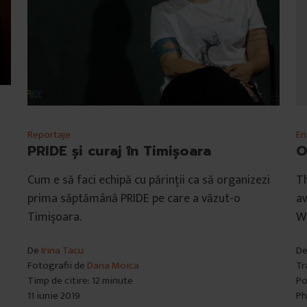
Reportaje
En
PRIDE și curaj în Timișoara
O
Cum e să faci echipă cu părinții ca să organizezi
T
prima săptămână PRIDE pe care a văzut-o
aw
Timișoara.
W
De
Irina Tacu
D
Fotografii de
Dana Moica
Tr
Timp de citire: 12 minute
Po
11 iunie 2019
Ph