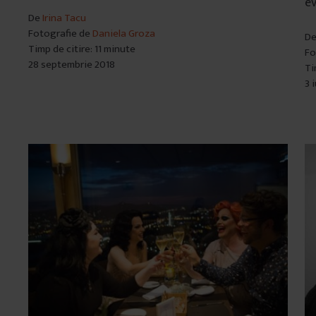
ev
De
Irina Tacu
Fotografie de
Daniela Groza
D
Timp de citire: 11 minute
Fo
28 septembrie 2018
Ti
3 