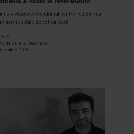
omânia a votat la referendum
m s-a văzut referendumul pentru redefinirea
miliei în secțiile de vot din țară.
e
DoR
mp de citire: 23 de minute
octombrie 2018