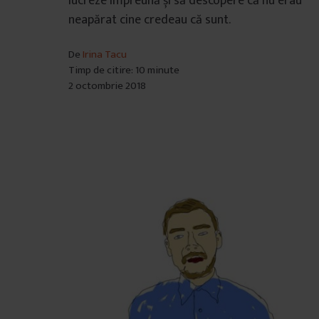
lucreze împreună și să descopere că nu erau
â
neapărat cine credeau că sunt.
n
t
De
Irina Tacu
u
Timp de citire: 10 minute
l
2 octombrie 2018
u
i