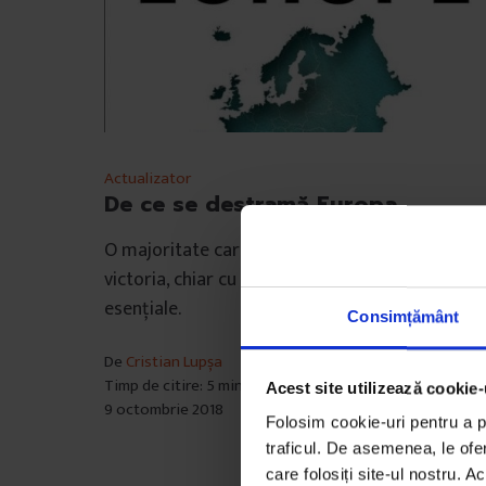
Actualizator
De ce se destramă Europa
O majoritate care se simte amenințată caută
victoria, chiar cu riscul distrugerii instituțiilor
esențiale.
Consimțământ
De
Cristian Lupșa
Timp de citire: 5 minute
Acest site utilizează cookie-
9 octombrie 2018
Folosim cookie-uri pentru a pe
traficul. De asemenea, le ofer
care folosiți site-ul nostru. A