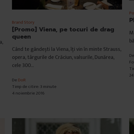
Po
P
Brand Story
[Promo] Viena, pe tocuri de drag
Mă
queen
bă
a,
Când te gândești la Viena, îți vin în minte Strauss,
D
opera, târgurile de Crăciun, valsurile, Dunărea,
Fo
cele 300…
Ti
24
De
DoR
Timp de citire: 3 minute
4 noiembrie 2016