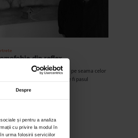
rtrete
omofobie din reflex
nd mediul validează batjocura pe seama celor
feriți de tine, homofobia poate fi pasul
rmător.
Despre
e
Nicoleta Rădăcină
mp de citire: 4 minute
octombrie 2018
 sociale și pentru a analiza
rmații cu privire la modul în
n urma folosirii serviciilor