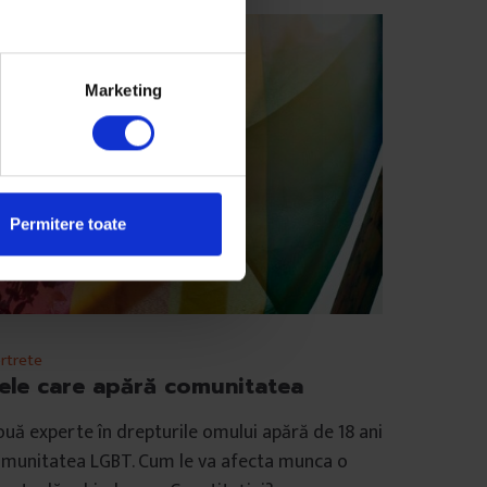
Marketing
Permitere toate
rtrete
ele care apără comunitatea
uă experte în drepturile omului apără de 18 ani
munitatea LGBT. Cum le va afecta munca o