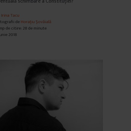
entuală schimbare a Constituției?
e
Irina Tacu
tografii de
Horațiu Şovăială
mp de citire: 28 de minute
iunie 2018