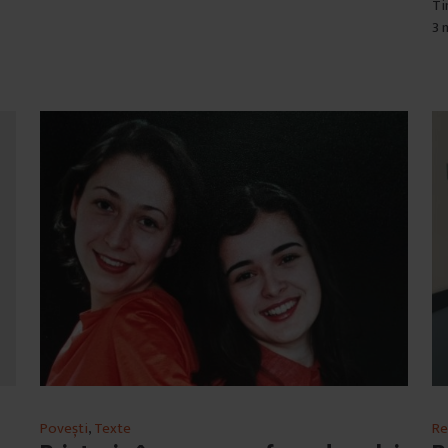
Ti
3 
Re
Povești
,
Texte