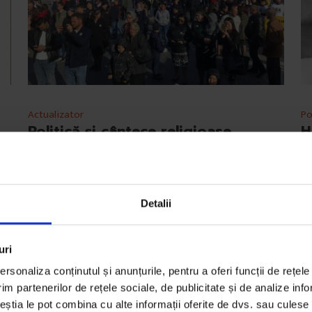
Po
Actualizator
H
Politică și cântece religioase
Câ
Cu două zile înainte de referendum, primarul și
di
parlamentari de Suceava mobilizează mase și le
u
îndeamnă să voteze DA.
Detalii
D
De
Ioana Burtea
Ti
Timp de citire: 12 minute
uri
3 
5 octombrie 2018
rsonaliza conținutul și anunțurile, pentru a oferi funcții de rețele
im partenerilor de rețele sociale, de publicitate și de analize info
ceștia le pot combina cu alte informații oferite de dvs. sau culese î