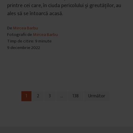
printre cei care, în ciuda pericolului și greutăților, au
ales să se întoarcă acasă.
De
Mircea Barbu
Fotografii de
Mircea Barbu
Timp de citire: 9 minute
9 decembrie 2022
1
2
3
…
138
Următor
Navigare
în
articole