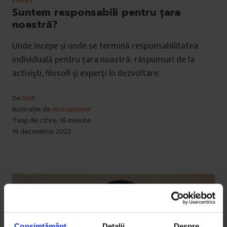
Eseuri
Suntem responsabili pentru țara
noastră?
Unde începe și unde se termină responsabilitatea
individuală pentru țara noastră: răspunsuri de la
activiști, filosofi și experți în dezvoltare.
De
DoR
Ilustrație de
Ana Letzner
Timp de citire: 16 minute
19 decembrie 2022
Consimțământ
Detalii
Despre