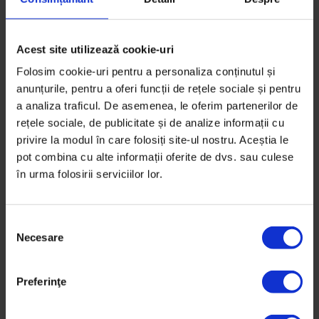
Acest site utilizează cookie-uri
Folosim cookie-uri pentru a personaliza conținutul și
anunțurile, pentru a oferi funcții de rețele sociale și pentru
a analiza traficul. De asemenea, le oferim partenerilor de
rețele sociale, de publicitate și de analize informații cu
privire la modul în care folosiți site-ul nostru. Aceștia le
English
pot combina cu alte informații oferite de dvs. sau culese
„It’s my job to keep the patients
în urma folosirii serviciilor lor.
calm”
An Indian doctor from Ukraine has become a
S
facilitator for refugees in Romania in need of free
Necesare
e
health services.
l
e
De
Andrada Lăutaru
Preferinţe
c
Photos by
Bogdan Dincă
ț
Timp de citire: 5 minute