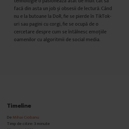
tehnologie o pasionează atât de mult cât să
facă din asta un job și obsesii de lectură. Când
nu e la butoane la DoR, fie se pierde în TikTok-
uri sau pagini cu corgi, fie se ocupă de o
cercetare despre cum se întâlnesc emoțiile
oamenilor cu algoritmii de social media.
Timeline
De
Mihai Ciobanu
Timp de citire: 3 minute