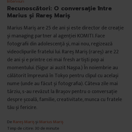
Interviuri
Recunoscători: O conversație între
Marius și Rareș Mariș
Marius Mariș are 25 de ani și este director de creație
și managing partner al agenției KOMITI. Face
fotografii din adolescență și, mai nou, regizează
videoclipurile fratelui lui. Rareș Mariș (rareș) are 22
de ani și e printre cei mai fresh artiști pop ai
momentului. (Sigur ai auzit Nașpa.) În noiembrie au
călătorit împreună în Tokyo pentru clipul cu același
nume (unde au făcut și fotografia). Câteva zile mai
târziu, s-au revăzut la Brașov pentru o conversație
despre școală, familie, creativitate, munca cu fratele
tău și fericire.
De
Rareș Mariș
și
Marius Mariș
Timp de citire: 30 de minute