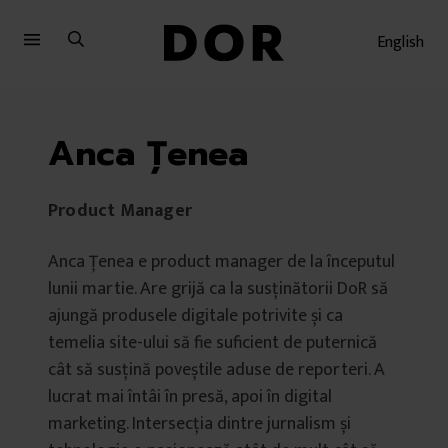
Sari
Sari
la
la
English
meniu
conținut
Anca Țenea
Product Manager
Anca Țenea e product manager de la începutul
lunii martie. Are grijă ca la susținătorii DoR să
ajungă produsele digitale potrivite și ca
temelia site-ului să fie suficient de puternică
cât să susțină poveștile aduse de reporteri. A
lucrat mai întâi în presă, apoi în digital
marketing. Intersecția dintre jurnalism și