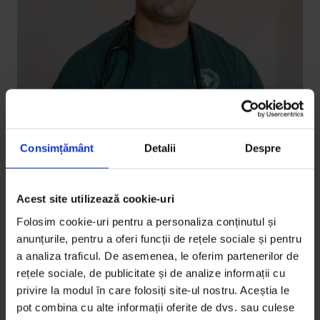
English
„It’s my job to keep the patients
Consimțământ
Detalii
Despre
calm”
An Indian doctor from Ukraine has become a
Acest site utilizează cookie-uri
facilitator for refugees in Romania in need of free
Folosim cookie-uri pentru a personaliza conținutul și
health services.
anunțurile, pentru a oferi funcții de rețele sociale și pentru
a analiza traficul. De asemenea, le oferim partenerilor de
De
Andrada Lăutaru
rețele sociale, de publicitate și de analize informații cu
Photos by
Bogdan Dincă
privire la modul în care folosiți site-ul nostru. Aceștia le
Timp de citire: 5 minute
pot combina cu alte informații oferite de dvs. sau culese
16 decembrie 2022