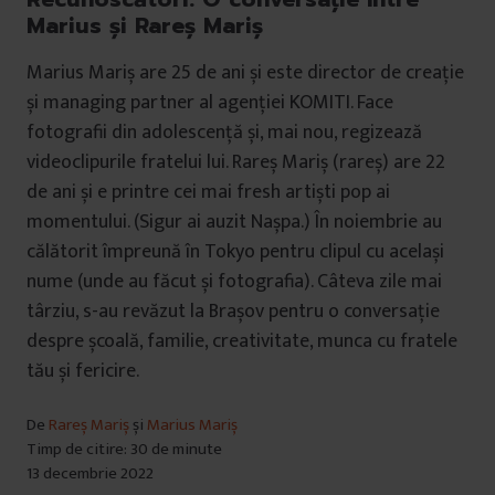
Marius și Rareș Mariș
Marius Mariș are 25 de ani și este director de creație
și managing partner al agenției KOMITI. Face
fotografii din adolescență și, mai nou, regizează
videoclipurile fratelui lui. Rareș Mariș (rareș) are 22
de ani și e printre cei mai fresh artiști pop ai
momentului. (Sigur ai auzit Nașpa.) În noiembrie au
călătorit împreună în Tokyo pentru clipul cu același
nume (unde au făcut și fotografia). Câteva zile mai
târziu, s-au revăzut la Brașov pentru o conversație
despre școală, familie, creativitate, munca cu fratele
tău și fericire.
De
Rareș Mariș
și
Marius Mariș
Timp de citire: 30 de minute
13 decembrie 2022