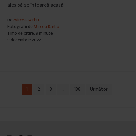
ales să se întoarcă acasă.
De
Mircea Barbu
Fotografii de
Mircea Barbu
Timp de citire: 9 minute
9 decembrie 2022
1
2
3
…
138
Următor
Navigare
în
articole