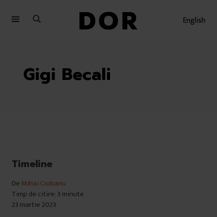
Sari
Sari
la
la
English
meniu
conținut
Gigi Becali
Timeline
De
Mihai Ciobanu
Timp de citire: 3 minute
23 martie 2023