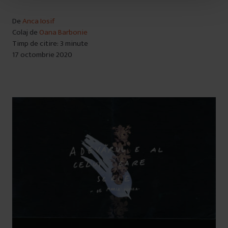
u
De
Anca Iosif
l
Colaj de
Oana Barbonie
u
Timp de citire: 3 minute
i
17 octombrie 2020