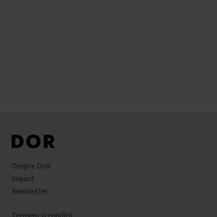
Navigare
în
articole
Despre DoR
Impact
Newsletter
Termeni şi condiţii