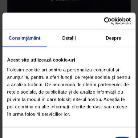
Consimțământ
Detalii
Despre
Eseuri
,
Poveștile vindecă
Cum mă leagă scrisul de oameni
Acest site utilizează cookie-uri
Când ai multe conversații scrise, descoperi că fiecare
Folosim cookie-uri pentru a personaliza conținutul și
propoziție pe care o scrii devine o carte de vizită și
anunțurile, pentru a oferi funcții de rețele sociale și pentru
un mod de a te explica.
a analiza traficul. De asemenea, le oferim partenerilor de
rețele sociale, de publicitate și de analize informații cu
De
Cătălina Albeanu
privire la modul în care folosiți site-ul nostru. Aceștia le
Colaj de
Oana Barbonie
pot combina cu alte informații oferite de dvs. sau culese
Timp de citire: 4 minute
în urma folosirii serviciilor lor.
17 octombrie 2020
S