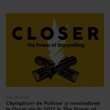
Vești de la DoR
Câștigători de Pulitzer și nominalizați
la Oscar vin în 2017 la The Power of