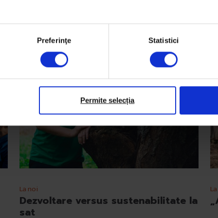
Preferinţe
Statistici
Permite selecția
La noi
La
Dezvoltare versus sustenabilitate la
„
sat