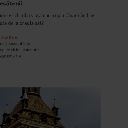
esătenii
m se schimbă viața unui cuplu tânăr când se
tă de la oraș la sat?
e
Ana Banu
ndă desenată de
mp de citire: 11 minute
august 2019