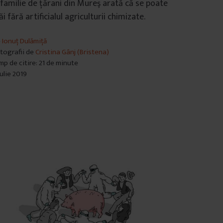
familie de ţărani din Mureş arată că se poate
ăi fără artificialul agriculturii chimizate.
e
Ionuț Dulămiță
tografii de
Cristina Gânj (Bristena)
mp de citire: 21 de minute
iulie 2019