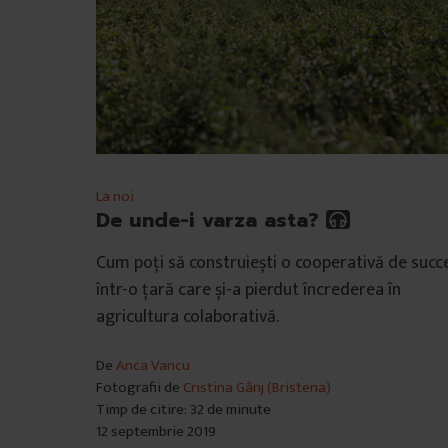
La noi
De unde-i varza asta?
Cum poți să construiești o cooperativă de succ
într-o țară care și-a pierdut încrederea în
agricultura colaborativă.
De
Anca Vancu
Fotografii de
Cristina Gânj (Bristena)
Timp de citire: 32 de minute
12 septembrie 2019