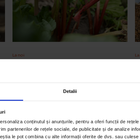
La noi
La
Se poartă rubarba
C
c
Cum a ajuns o plantă banală vedeta Transilvaniei.
În
i
De
Anca Vancu
ve
Detalii
Fotografii de
Cătălin Georgescu
ga
Timp de citire: 8 minute
31 iulie 2019
uri
D
Fo
rsonaliza conținutul și anunțurile, pentru a oferi funcții de rețele
Ti
im partenerilor de rețele sociale, de publicitate și de analize info
26
ceștia le pot combina cu alte informații oferite de dvs. sau culese î