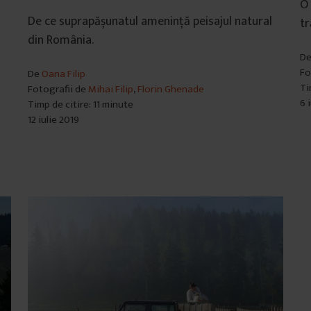
O 
De ce suprapășunatul amenință peisajul natural
tr
din România.
D
Fo
De
Oana Filip
Ti
Fotografii de
Mihai Filip
,
Florin Ghenade
6 
Timp de citire: 11 minute
12 iulie 2019