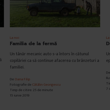
La noi
La
Familia de la fermă
D
Un tânăr mecanic auto s-a întors în cătunul
Un
ă
copilăriei ca să continue afacerea cu brânzeturi a
ep
familiei.
D
Il
De
Oana Filip
Ti
Fotografie de
Cătălin Georgescu
7 
Timp de citire: 25 de minute
15 iunie 2019