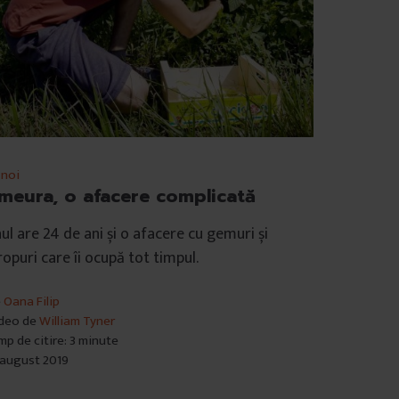
 noi
meura, o afacere complicată
ul are 24 de ani și o afacere cu gemuri și
ropuri care îi ocupă tot timpul.
e
Oana Filip
deo de
William Tyner
mp de citire: 3 minute
 august 2019