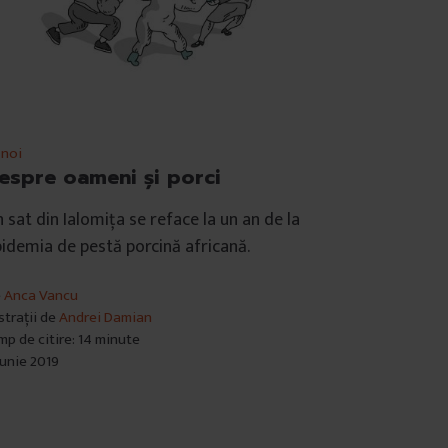
 noi
espre oameni și porci
 sat din Ialomița se reface la un an de la
idemia de pestă porcină africană.
e
Anca Vancu
ustrații de
Andrei Damian
mp de citire: 14 minute
iunie 2019