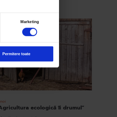
Marketing
Permitere toate
 noi
Agricultura ecologică îi drumul”