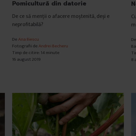
Pomicultură din datorie
N
De ce să menții o afacere moștenită, deși e
Cu
neprofitabilă?
mu
De
Ana Iliescu
D
Fotografii de
Andrei Becheru
Ba
Timp de citire: 14 minute
Ti
16 august 2019
8 