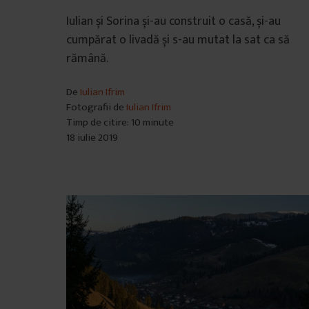
â
Iulian și Sorina și-au construit o casă, și-au
n
cumpărat o livadă și s-au mutat la sat ca să
t
rămână.
u
l
De
Iulian Ifrim
u
Fotografii de
Iulian Ifrim
i
Timp de citire: 10 minute
18 iulie 2019