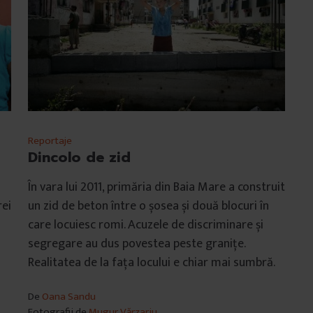
Reportaje
Dincolo de zid
În vara lui 2011, primăria din Baia Mare a construit
rei
un zid de beton între o șosea și două blocuri în
care locuiesc romi. Acuzele de discriminare și
segregare au dus povestea peste granițe.
Realitatea de la fața locului e chiar mai sumbră.
De
Oana Sandu
Fotografii de
Mugur Vărzariu