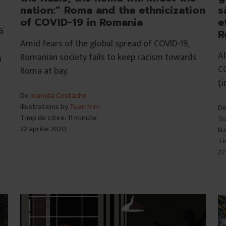
nation:” Roma and the ethnicization
s
of COVID-19 in Romania
e
ă
R
Amid fears of the global spread of COVID-19,
Al
Romanian society fails to keep racism towards
n
CO
Roma at bay.
ți
De
Ioanida Costache
Illustrations by
Tuan Nini
D
Timp de citire: 11 minute
Tr
22 aprilie 2020
Il
Ti
22