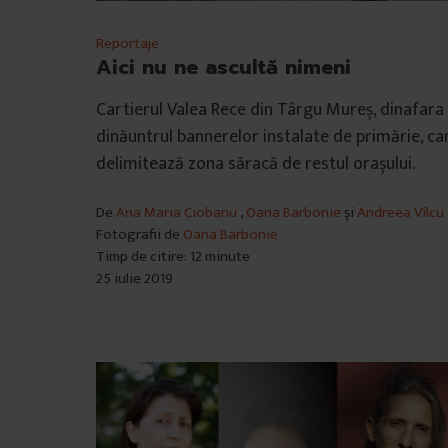
l
u
Reportaje
i
Aici nu ne ascultă nimeni
Cartierul Valea Rece din Târgu Mureș, dinafara 
dinăuntrul bannerelor instalate de primărie, ca
delimitează zona săracă de restul orașului.
De
Ana Maria Ciobanu
,
Oana Barbonie
și
Andreea Vîlcu
Fotografii de
Oana Barbonie
Timp de citire: 12 minute
25 iulie 2019