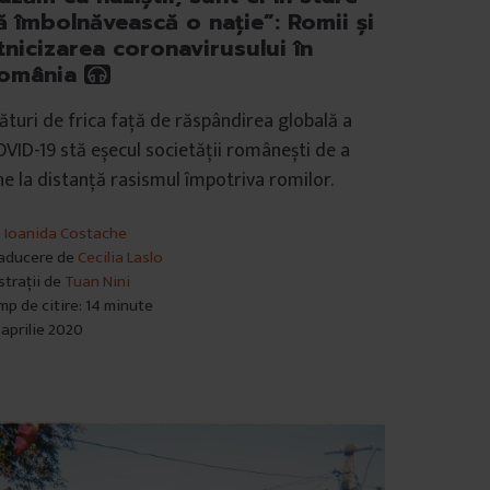
ă îmbolnăvească o nație”: Romii și
tnicizarea coronavirusului în
omânia
ături de frica față de răspândirea globală a
VID-19 stă eșecul societății românești de a
ne la distanță rasismul împotriva romilor.
e
Ioanida Costache
aducere de
Cecilia Laslo
ustrații de
Tuan Nini
mp de citire: 14 minute
 aprilie 2020