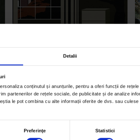
Detalii
uri
Eseuri
Ac
Goluri mai multe, glezne mai fine
F
rsonaliza conținutul și anunțurile, pentru a oferi funcții de rețele
im partenerilor de rețele sociale, de publicitate și de analize info
De ce contează cum vorbim cu și despre femeile
Ce
ceștia le pot combina cu alte informații oferite de dvs. sau culese î
din sport.
vo
De
Andreea Giuclea
D
Ilustrații de
Irina Perju
Ti
Preferinţe
Statistici
Timp de citire: 17 minute
12