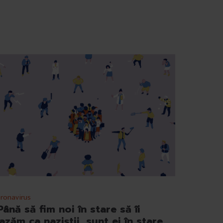
ronavirus
Până să fim noi în stare să îi
azăm ca naziștii, sunt ei în stare