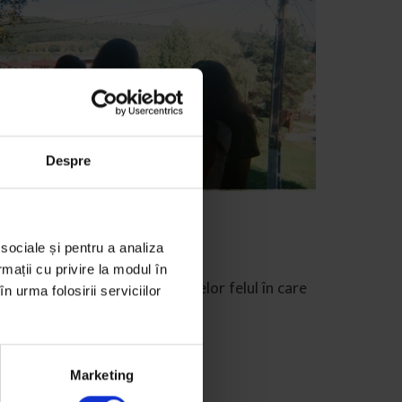
Despre
tualizator
etele și corpurile lor
 sociale și pentru a analiza
rmații cu privire la modul în
 efect are în viața adolescentelor felul în care
n urma folosirii serviciilor
rbim despre corpurile lor.
e
Irina Tacu
mp de citire: 7 minute
Marketing
 septembrie 2019