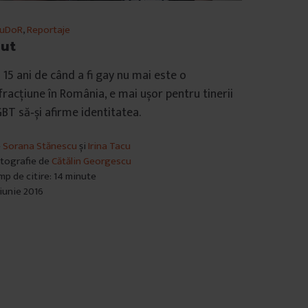
duDoR
,
Reportaje
ut
 15 ani de când a fi gay nu mai este o
fracțiune în România, e mai ușor pentru tinerii
BT să‑și afirme identitatea.
e
Sorana Stănescu
și
Irina Tacu
tografie de
Cătălin Georgescu
mp de citire: 14 minute
 iunie 2016