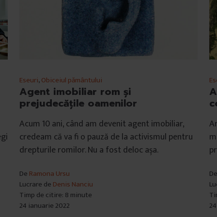
Eseuri
,
Obiceiul pământului
Es
Agent imobiliar rom și
A
prejudecățile oamenilor
c
Acum 10 ani, când am devenit agent imobiliar,
Am
egi
credeam că va fi o pauză de la activismul pentru
me
drepturile romilor. Nu a fost deloc așa.
pr
De
Ramona Ursu
D
Lucrare de
Denis Nanciu
Lu
Timp de citire: 8 minute
Ti
24 ianuarie 2022
24