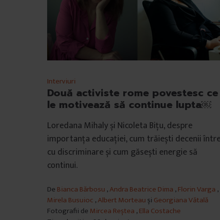
Interviuri
Două activiste rome povestesc ce
le motivează să continue lupta￼
Loredana Mihaly și Nicoleta Bițu, despre
importanța educației, cum trăiești decenii într
cu discriminare și cum găsești energie să
continui.
De
Bianca Bărbosu
,
Andra Beatrice Dima
,
Florin Varga
,
Mirela Busuioc
,
Albert Morteau
și
Georgiana Vătală
Fotografii de
Mircea Reștea
,
Ella Costache