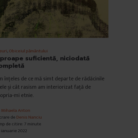
euri
,
Obiceiul pământului
proape suficientă, niciodată
ompletă
 înțeles de ce mă simt departe de rădăcinile
le și cât rasism am interiorizat față de
opria-mi etnie.
e
Mihaela Anton
crare de
Denis Nanciu
mp de citire: 7 minute
 ianuarie 2022