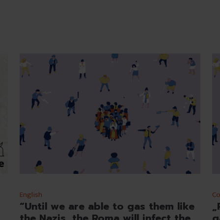
English
Co
“Until we are able to gas them like
„
the Nazis, the Roma will infect the
g