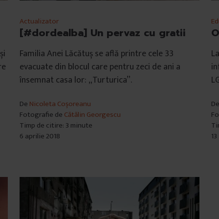
Actualizator
E
[#dordealba] Un pervaz cu gratii
O
și
Familia Anei Lăcătuș se află printre cele 33
La
re
evacuate din blocul care pentru zeci de ani a
in
însemnat casa lor: „Turturica”.
LG
De
Nicoleta Coșoreanu
D
Fotografie de
Cătălin Georgescu
Fo
Timp de citire: 3 minute
Ti
6 aprilie 2018
13