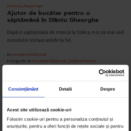
Omnivor
,
Reportaje
Ajutor de bucătar pentru o
săptămână în Sfântu Gheorghe
După o săptămână de muncă la Szikra, n-o să mai văd
niciodată restaurantele la fel.
De
Nicoleta Rădăcină
Fotografii de
Nicoleta Rădăcină
,
Cătălina Penciu
Timp de citire: 21 de minute
5 februarie 2020
Consimțământ
Detalii
Despre
Acest site utilizează cookie-uri
Folosim cookie-uri pentru a personaliza conținutul și
anunțurile, pentru a oferi funcții de rețele sociale și pentru