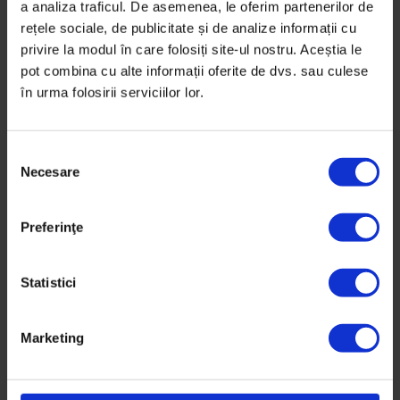
a analiza traficul. De asemenea, le oferim partenerilor de
rețele sociale, de publicitate și de analize informații cu
privire la modul în care folosiți site-ul nostru. Aceștia le
pot combina cu alte informații oferite de dvs. sau culese
în urma folosirii serviciilor lor.
S
Necesare
e
l
Texte
e
Noua bucătărie românească
Preferinţe
c
Cine sunt o parte dintre chefii care transformă
ț
i
Statistici
mâncarea dintr-o nevoie funcțională, într-o
a
experiență pentru toate simțurile.
c
Marketing
o
De
Nicoleta Rădăcină
n
Fotografii de
Matei Buță
s
Timp de citire: 11 minute