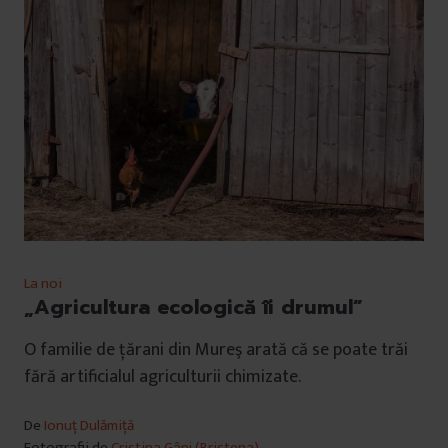
La noi
„Agricultura ecologică îi drumul”
O familie de ţărani din Mureş arată că se poate trăi
fără artificialul agriculturii chimizate.
De
Ionuț Dulămiță
Fotografii de
Cristina Gânj (Bristena)