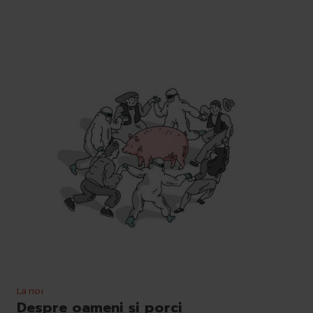
La noi
Despre oameni și porci