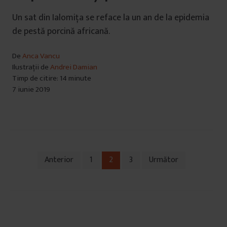
Un sat din Ialomița se reface la un an de la epidemia
de pestă porcină africană.
De
Anca Vancu
Ilustrații de
Andrei Damian
Timp de citire: 14 minute
7 iunie 2019
Anterior
1
2
3
Următor
Navigare
în
articole