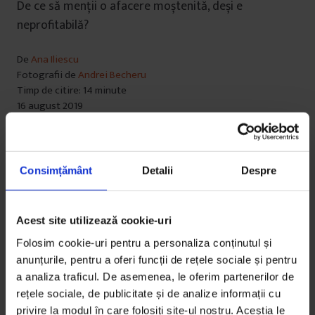
De ce să menții o afacere moștenită, deși e
neprofitabilă?
De
Ana Iliescu
Fotografii de
Andrei Becheru
Timp de citire: 14 minute
16 august 2019
Consimțământ
Detalii
Despre
Acest site utilizează cookie-uri
Folosim cookie-uri pentru a personaliza conținutul și
anunțurile, pentru a oferi funcții de rețele sociale și pentru
a analiza traficul. De asemenea, le oferim partenerilor de
rețele sociale, de publicitate și de analize informații cu
privire la modul în care folosiți site-ul nostru. Aceștia le