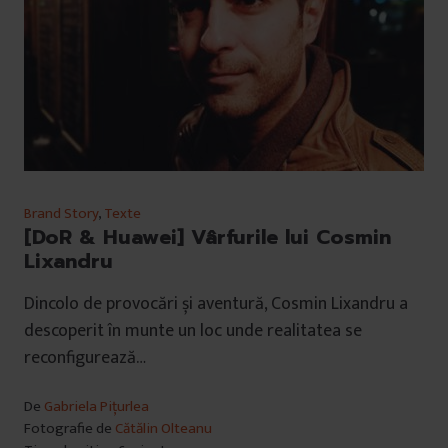
u
i
Brand Story
,
Texte
[DoR & Huawei] Vârfurile lui Cosmin
Lixandru
Dincolo de provocări și aventură, Cosmin Lixandru a
descoperit în munte un loc unde realitatea se
reconfigurează…
De
Gabriela Pițurlea
Fotografie de
Cătălin Olteanu