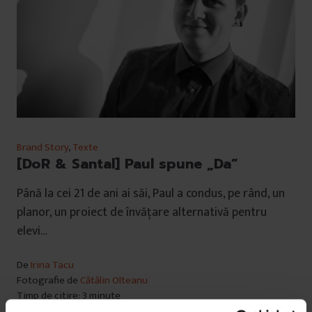
Brand Story
,
Texte
[DoR & Santal] Paul spune „Da”
Până la cei 21 de ani ai săi, Paul a condus, pe rând, un
planor, un proiect de învățare alternativă pentru
elevi…
De
Irina Tacu
Fotografie de
Cătălin Olteanu
Timp de citire: 3 minute
5 decembrie 2016