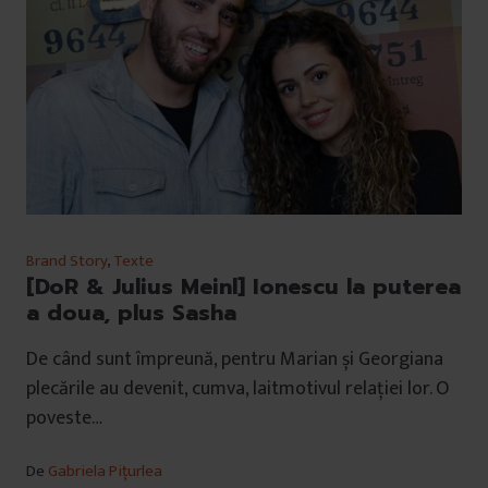
Brand Story
,
Texte
[DoR & Julius Meinl] Ionescu la puterea
a doua, plus Sasha
De când sunt împreună, pentru Marian și Georgiana
plecările au devenit, cumva, laitmotivul relației lor. O
poveste…
De
Gabriela Pițurlea