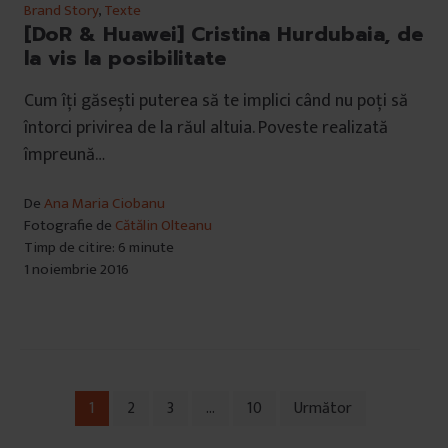
Brand Story
,
Texte
[DoR & Huawei] Cristina Hurdubaia, de
la vis la posibilitate
Cum îți găsești puterea să te implici când nu poți să
întorci privirea de la răul altuia. Poveste realizată
împreună…
De
Ana Maria Ciobanu
Fotografie de
Cătălin Olteanu
Timp de citire: 6 minute
1 noiembrie 2016
1
2
3
…
10
Următor
Navigare