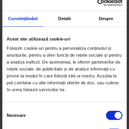
Consimțământ
Detalii
Despre
Acest site utilizează cookie-uri
Folosim cookie-uri pentru a personaliza conținutul și
anunțurile, pentru a oferi funcții de rețele sociale și pentru
a analiza traficul. De asemenea, le oferim partenerilor de
rețele sociale, de publicitate și de analize informații cu
privire la modul în care folosiți site-ul nostru. Aceștia le
pot combina cu alte informații oferite de dvs. sau culese
în urma folosirii serviciilor lor.
S
Necesare
e
Texte
l
De citit ca să înțelegi unde e handbalul