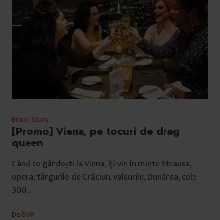
Brand Story
[Promo] Viena, pe tocuri de drag
queen
Când te gândești la Viena, îți vin în minte Strauss,
opera, târgurile de Crăciun, valsurile, Dunărea, cele
300…
De
DoR