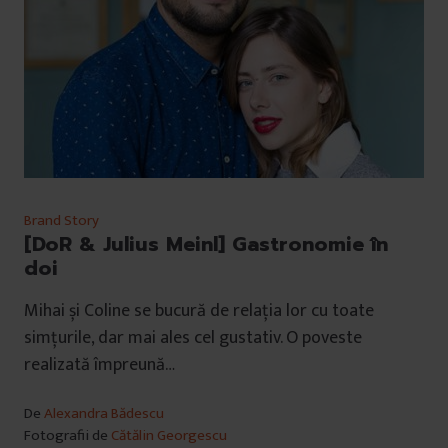
Brand Story
[DoR & Julius Meinl] Gastronomie în
doi
Mihai și Coline se bucură de relația lor cu toate
simțurile, dar mai ales cel gustativ. O poveste
realizată împreună…
De
Alexandra Bădescu
Fotografii de
Cătălin Georgescu