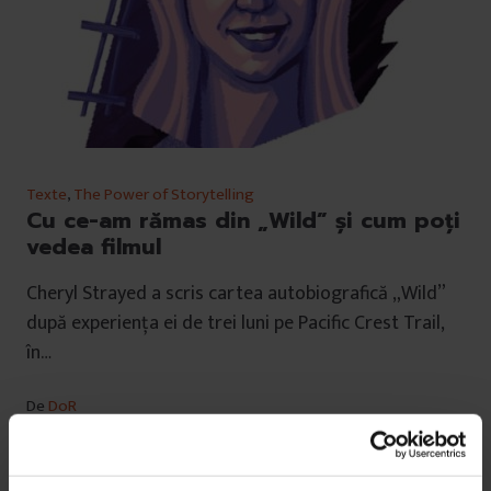
Texte
,
The Power of Storytelling
Cu ce-am rămas din „Wild” și cum poți
vedea filmul
Cheryl Strayed a scris cartea autobiografică „Wild”
după experiența ei de trei luni pe Pacific Crest Trail,
în…
De
DoR
Ilustrație de
Ioana Șopov
Timp de citire: 5 minute
27 septembrie 2016