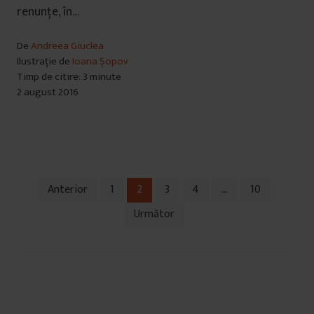
renunțe, în…
De
Andreea Giuclea
Ilustrație de
Ioana Șopov
Timp de citire: 3 minute
2 august 2016
Anterior
1
2
3
4
…
10
Navigare
Următor
în
articole