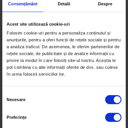
Consimțământ
Detalii
Despre
Acest site utilizează cookie-uri
Folosim cookie-uri pentru a personaliza conținutul și
anunțurile, pentru a oferi funcții de rețele sociale și pentru
a analiza traficul. De asemenea, le oferim partenerilor de
rețele sociale, de publicitate și de analize informații cu
privire la modul în care folosiți site-ul nostru. Aceștia le
pot combina cu alte informații oferite de dvs. sau culese
în urma folosirii serviciilor lor.
S
Necesare
e
l
e
Preferinţe
Actualizator
,
Texte
c
Taraf de Haidouks? Da.