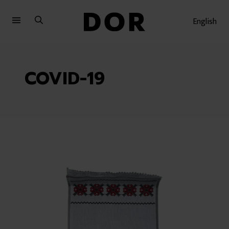
Sari
Sari
la
la
English
meniu
conținut
COVID-19