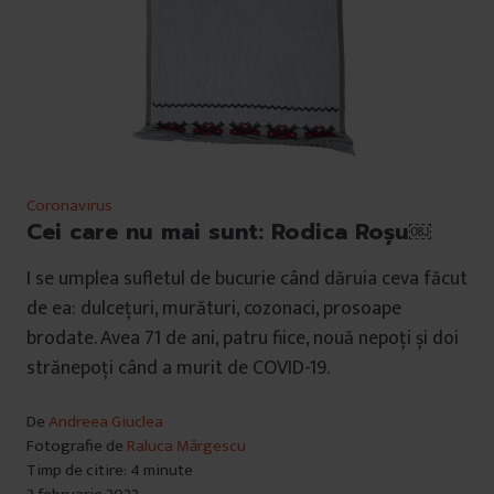
Coronavirus
Cei care nu mai sunt: Rodica Roșu￼
I se umplea sufletul de bucurie când dăruia ceva făcut
de ea: dulcețuri, murături, cozonaci, prosoape
brodate. Avea 71 de ani, patru fiice, nouă nepoți și doi
strănepoți când a murit de COVID-19.
De
Andreea Giuclea
Fotografie de
Raluca Mărgescu
Timp de citire: 4 minute