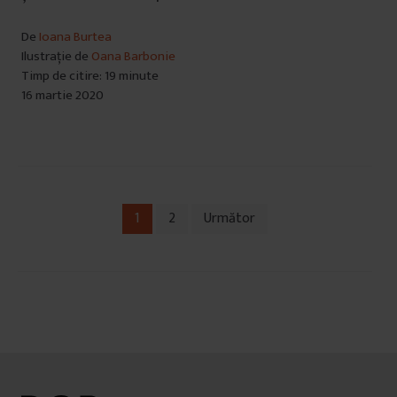
De
Ioana Burtea
Ilustrație de
Oana Barbonie
Timp de citire: 19 minute
16 martie 2020
1
2
Următor
Navigare
în
articole