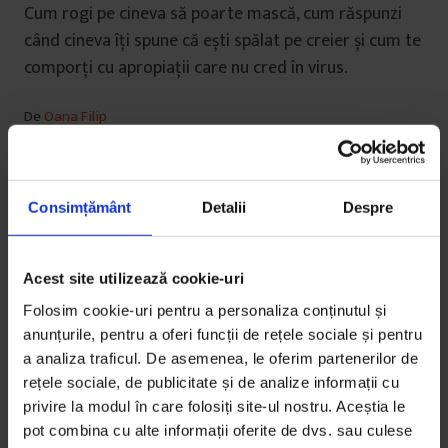
Cum rogi pe cineva să poarte mască, cum răspunzi
când cineva îți spune că ești spălat pe creier și cum te
comporți cu apropiații care nu cred în virus.
De
Oana Filip
Colaje de
Oana Barbonie
Timp de citire: 11 minute
6 august 2020
Consimțământ
Detalii
Despre
Acest site utilizează cookie-uri
Folosim cookie-uri pentru a personaliza conținutul și
anunțurile, pentru a oferi funcții de rețele sociale și pentru
a analiza traficul. De asemenea, le oferim partenerilor de
rețele sociale, de publicitate și de analize informații cu
privire la modul în care folosiți site-ul nostru. Aceștia le
pot combina cu alte informații oferite de dvs. sau culese