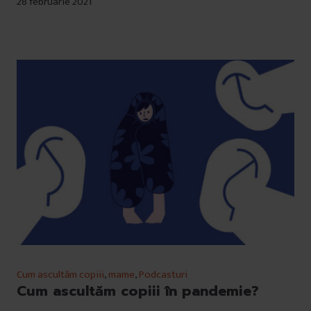
28 februarie 2021
Cum ascultăm copiii
,
mame
,
Podcasturi
Cum ascultăm copiii în pandemie?