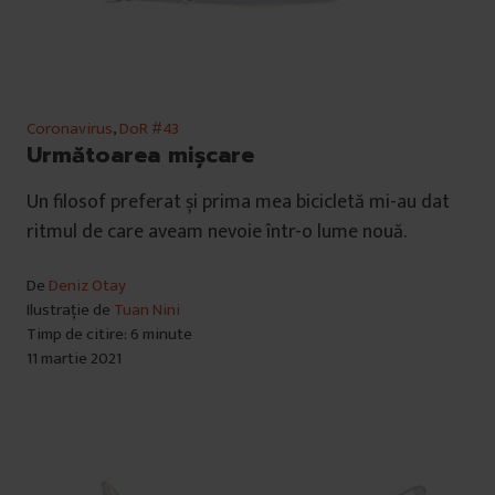
Coronavirus
,
DoR #43
Următoarea mișcare
Un filosof preferat și prima mea bicicletă mi-au dat
ritmul de care aveam nevoie într-o lume nouă.
De
Deniz Otay
Ilustrație de
Tuan Nini
Timp de citire: 6 minute
11 martie 2021