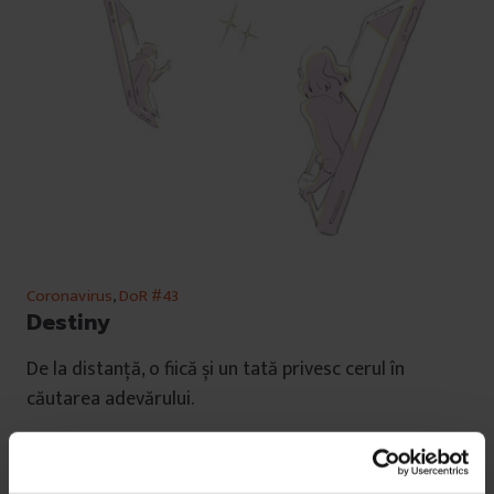
Coronavirus
,
DoR #43
Destiny
De la distanță, o fiică și un tată privesc cerul în
căutarea adevărului.
De
Diana Bădica
Ilustrație de
Tuan Nini