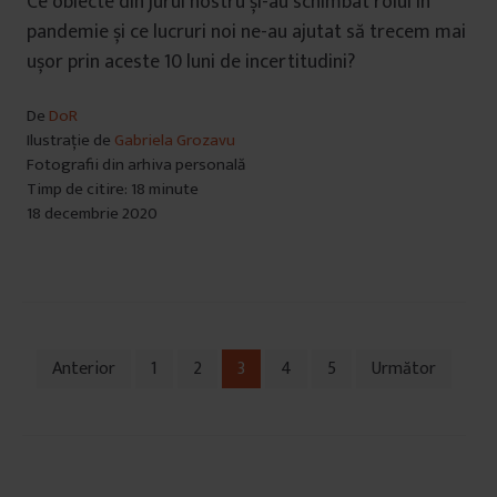
Ce obiecte din jurul nostru și-au schimbat rolul în
pandemie și ce lucruri noi ne-au ajutat să trecem mai
ușor prin aceste 10 luni de incertitudini?
De
DoR
Ilustrație de
Gabriela Grozavu
Fotografii din arhiva personală
Timp de citire: 18 minute
18 decembrie 2020
Anterior
1
2
3
4
5
Următor
Navigare
în
articole