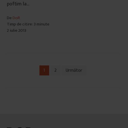
poftim la…
De
DoR
Timp de citire: 3 minute
2 iulie 2013
1
2
Următor
Navigare
în
articole