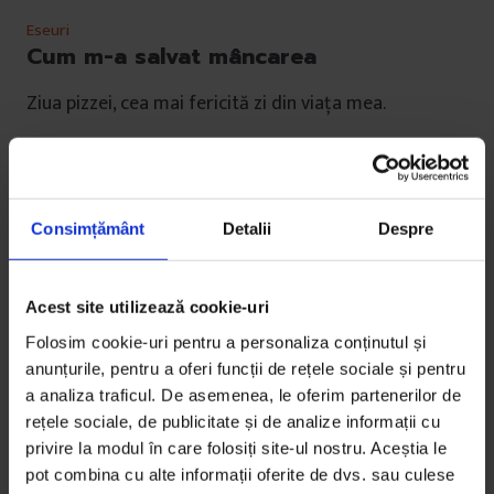
Eseuri
Cum m-a salvat mâncarea
Ziua pizzei, cea mai fericită zi din viața mea.
De
Oana Titică
Fotografie de
Cătălina Penciu
Timp de citire: 5 minute
12 iunie 2019
Consimțământ
Detalii
Despre
Acest site utilizează cookie-uri
Folosim cookie-uri pentru a personaliza conținutul și
anunțurile, pentru a oferi funcții de rețele sociale și pentru
a analiza traficul. De asemenea, le oferim partenerilor de
rețele sociale, de publicitate și de analize informații cu
privire la modul în care folosiți site-ul nostru. Aceștia le
pot combina cu alte informații oferite de dvs. sau culese